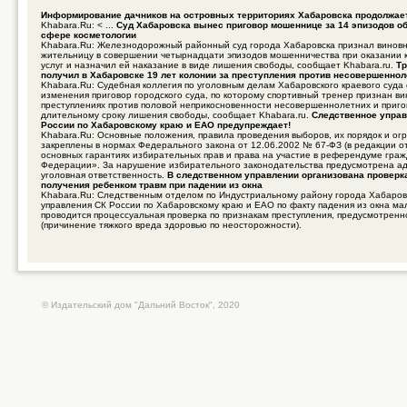
Информирование дачников на островных территориях Хабаровска продолжае
Khabara.Ru: < ...
Суд Хабаровска вынес приговор мошеннице за 14 эпизодов об
сфере косметологии
Khabara.Ru: Железнодорожный районный суд города Хабаровска признал винов
жительницу в совершении четырнадцати эпизодов мошенничества при оказании 
услуг и назначил ей наказание в виде лишения свободы, сообщает Khabara.ru.
Тр
получил в Хабаровске 19 лет колонии за преступления против несовершенно
Khabara.Ru: Судебная коллегия по уголовным делам Хабаровского краевого суда
изменения приговор городского суда, по которому спортивный тренер признан в
преступлениях против половой неприкосновенности несовершеннолетних и приго
длительному сроку лишения свободы, сообщает Khabara.ru.
Следственное управ
России по Хабаровскому краю и ЕАО предупреждает!
Khabara.Ru: Основные положения, правила проведения выборов, их порядок и ог
закреплены в нормах Федерального закона от 12.06.2002 № 67-ФЗ (в редакции о
основных гарантиях избирательных прав и права на участие в референдуме гра
Федерации». За нарушение избирательного законодательства предусмотрена а
уголовная ответственность.
В следственном управлении организована проверк
получения ребенком травм при падении из окна
Khabara.Ru: Следственным отделом по Индустриальному району города Хабаров
управления СК России по Хабаровскому краю и ЕАО по факту падения из окна ма
проводится процессуальная проверка по признакам преступления, предусмотренно
(причинение тяжкого вреда здоровью по неосторожности).
© Издательский дом "Дальний Восток", 2020