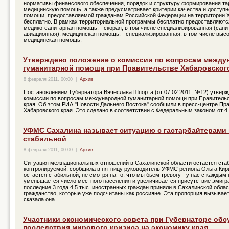
нормативы финансового обеспечения, порядок и структуру формирования т
медицинскую помощь, а также предусматривает критерии качества и доступ
помощи, предоставляемой гражданам Российской Федерации на территории Х
бесплатно. В рамках территориальной программы бесплатно предоставляются
медико-санитарная помощь; - скорая, в том числе специализированная (сани
авиационная), медицинская помощь; - специализированная, в том числе выс
медицинская помощь.
Утверждено положение о комиссии по вопросам между
гуманитарной помощи при Правительстве Хабаровског
8 февраля 2011, 00:00
|
Архив
Постановлением Губернатора Вячеслава Шпорта (от 07.02.2011, №12) утверж
комиссии по вопросам международной гуманитарной помощи при Правительс
края. Об этом РИА "Новости Дальнего Востока" сообщили в пресс-центре Пр
Хабаровского края. Это сделано в соответствии с Федеральным законом от 4 
УФМС Сахалина называет ситуацию с гастарбайтерами 
стабильной
8 февраля 2011, 00:00
|
Архив
Ситуация межнациональных отношений в Сахалинской области остается ста
контролируемой, сообщила в пятницу руководитель УФМС региона Ольга Кир
остается стабильной, не смотря на то, что мы бьем тревогу - у нас с каждым
уменьшается число местного населения и увеличивается присутствие эмигра
последние 3 года 4,5 тыс. иностранных граждан приняли в Сахалинской обла
гражданство, которые уже подсчитаны как россияне. Эта пропорция вызывает 
сказала она.
Участники экономического совета при Губернаторе об
последствия мирового кризиса на экономику края