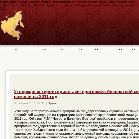
Deprecated: mysql_escape_string(): This function is deprecated; use mysql_real_escape_string()
instead. in /home/pvkhv/domains/pv.khv.ru/public_html/engine/classes/mysqli.class.php on line
162
Форум
- -
Дальний Восток
- -
Новости
- -
Карта ДВ
- -
Погода
- -
Курсы валют
- -
Инфо
- -
S
Утверждена территориальная программа бесплатной м
помощи на 2011 год
8 февраля 2011, 00:00
|
Архив
Утверждена территориальная программа государственных гарантий оказания
Российской Федерации на территории Хабаровского края бесплатной медици
2011 год. Об этом РИА "Новости Дальнего Востока" сообщили в пресс-центре
Хабаровского края. Постановлением Правительства края утверждена Террит
программа государственных гарантий оказания гражданам Российской Федер
территории Хабаровского края бесплатной медицинской помощи на 2011 год.
определяет виды и условия оказания медицинской помощи, нормативы объе
помощи, нормативы финансовых затрат на единицу объема медицинской по