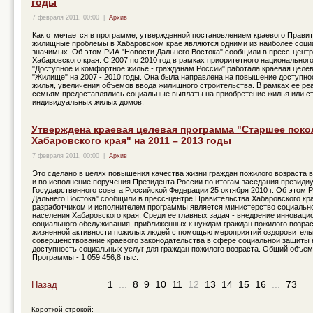
годы
7 февраля 2011, 00:00
|
Архив
Как отмечается в программе, утвержденной постановлением краевого Правит
жилищные проблемы в Хабаровском крае являются одними из наиболее соци
значимых. Об этом РИА "Новости Дальнего Востока" сообщили в пресс-цент
Хабаровского края. С 2007 по 2010 год в рамках приоритетного национальног
"Доступное и комфортное жилье - гражданам России" работала краевая целе
"Жилище" на 2007 - 2010 годы. Она была направлена на повышение доступно
жилья, увеличения объемов ввода жилищного строительства. В рамках ее р
семьям предоставлялись социальные выплаты на приобретение жилья или с
индивидуальных жилых домов.
Утверждена краевая целевая программа "Старшее поко
Хабаровского края" на 2011 – 2013 годы
7 февраля 2011, 00:00
|
Архив
Это сделано в целях повышения качества жизни граждан пожилого возраста 
и во исполнение поручения Президента России по итогам заседания президи
Государственного совета Российской Федерации 25 октября 2010 г. Об этом 
Дальнего Востока" сообщили в пресс-центре Правительства Хабаровского к
разработчиком и исполнителем программы является министерство социальн
населения Хабаровского края. Среди ее главных задач - внедрение инновац
социального обслуживания, приближенных к нуждам граждан пожилого возра
жизненной активности пожилых людей с помощью мероприятий оздоровительн
совершенствование краевого законодательства в сфере социальной защиты 
доступность социальных услуг для граждан пожилого возраста. Общий объе
Программы - 1 059 456,8 тыс.
1
...
8
9
10
11
12
13
14
15
16
...
73
Назад
Короткой строкой: