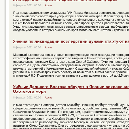
8 февраля 2011, 00:00
|
Архив
Под председательством академика РАН Павла Минакира состоялось очередн
Экономического совета при Губернаторе Хабаровского края. В повестку дня 
комплексной оценки воздействия мирового финансового кризиса на экономик
РИА "Новости Дальнего Востока" сообщили в пресс-центре Правительства Ха
Участники заседания попытались сделать определенные выводы на будущее.
создать условия, в которых экономика края могла бы быть готова к кризисны
Учения по ликвидации последствий цунами стартуют на
8 февраля 2011, 00:00
|
Архив
Масштабные внеплановые учения по предупреждению и ликвидации последс
катастрофических цунами стартуют во вторник в Камчатском крае, сообщил 
специальных программ Камчатского края Сергей Хабаров. "Учения проводит
совместно с Дальневосточным федеральным округом. Особое внимание буд
результатам учений в Камчатском крае и Сахалинской области", - сказал Хаб
учений, в 400 километрах к юго-востоку от Камчатки в Тихом океане произо
магнитудой 8,0. Подземные толчки вызвали волны цунами высотой до 2,5 мет
Учёные Дальнего Востока обсудят в Японии сохранени
Охотского моря
8 февраля 2011, 00:00
|
Архив
В мае этого года в Саппоро (остров Хоккайдо, Япония) пройдет второй научн
сфере сохранения экосистемы Охотского моря, сообщил представитель МИ
Сахалинске Владимир Носов. По его данным, в работе симпозиума примут у
специалисты Японии и регионов ДФО РФ, в том числе Сахалинской области.
профессор университета Хоккайдо Утаиси Нориюки и директор Хоккайдского 
исследования по рыбоводству Торисава Масару в настоящее время находят
визитом в Южно-Сахалинске. Они встречаются с сахалинскими учеными и о