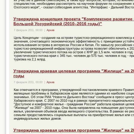
их участие в данном симпозиуме, а также круг вопросов, который, по мнению
специалистов, необходимо рассмотреть на научном форуме по сохранению 
Охотского моря", - сказал собеседник агентства. "Интерфакс - Дальний Восто
Утверждена концепция проекта "Комплексное развитие
Большой Уссурийский (2010–2016 годы)"
7 февраля 2011, 00:00
|
Архив
Цель Концепции - создание на острове туристско-рекреационного комплекса
значения, сочетающего экономическую эффективность с принципами устойч
использования острова в интересах России и Китая. По замыслу российских 
туристско-рекреационной инфраструктуры острова позволит обеспечить к 2020
увеличение туристического потока на остров с КНР до 1,5 млн. человек в год;
туристического потока края с 345 тыс. человек до 575 тыс. человек в год; - п
туризма на 2,1 млрд.
Утверждена краевая целевая программа "Жилище" на 2
годы
7 февраля 2011, 00:00
|
Архив
Как отмечается в программе, утвержденной постановлением краевого Правит
жилищные проблемы в Хабаровском крае являются одними из наиболее соци
значимых. Об этом РИА "Новости Дальнего Востока" сообщили в пресс-цент
Хабаровского края. С 2007 по 2010 год в рамках приоритетного национальног
"Доступное и комфортное жилье - гражданам России" работала краевая целе
"Жилище" на 2007 - 2010 годы. Она была направлена на повышение доступно
жилья, увеличения объемов ввода жилищного строительства. В рамках ее р
семьям предоставлялись социальные выплаты на приобретение жилья или с
индивидуальных жилых домов.
Утверждена краевая целевая программа "Жилище" на 2