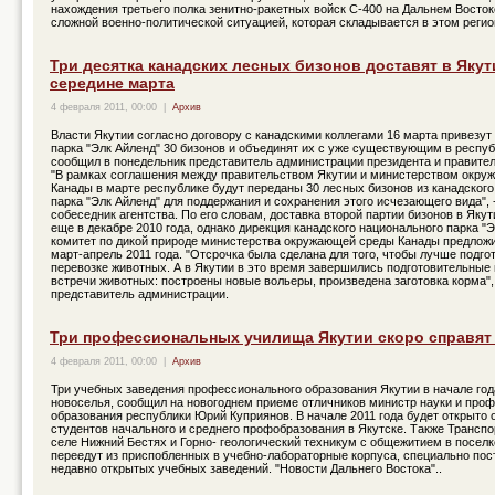
нахождения третьего полка зенитно-ракетных войск С-400 на Дальнем Восток
сложной военно-политической ситуацией, которая складывается в этом регио
Три десятка канадских лесных бизонов доставят в Якут
середине марта
4 февраля 2011, 00:00
|
Архив
Власти Якутии согласно договору с канадскими коллегами 16 марта привезут
парка "Элк Айленд" 30 бизонов и объединят их с уже существующим в респуб
сообщил в понедельник представитель администрации президента и правител
"В рамках соглашения между правительством Якутии и министерством окр
Канады в марте республике будут переданы 30 лесных бизонов из канадского
парка "Элк Айленд" для поддержания и сохранения этого исчезающего вида", 
собеседник агентства. По его словам, доставка второй партии бизонов в Яку
еще в декабре 2010 года, однако дирекция канадского национального парка "Э
комитет по дикой природе министерства окружающей среды Канады предложи
март-апрель 2011 года. "Отсрочка была сделана для того, чтобы лучше подго
перевозке животных. А в Якутии в это время завершились подготовительные
встречи животных: построены новые вольеры, произведена заготовка корма", 
представитель администрации.
Три профессиональных училища Якутии скоро справят
4 февраля 2011, 00:00
|
Архив
Три учебных заведения профессионального образования Якутии в начале год
новоселья, сообщил на новогоднем приеме отличников министр науки и про
образования республики Юрий Куприянов. В начале 2011 года будет открыто
студентов начального и среднего профобразования в Якутске. Также Трансп
селе Нижний Бестях и Горно- геологический техникум с общежитием в посел
переедут из приспобленных в учебно-лабораторные корпуса, специально пос
недавно открытых учебных заведений. "Новости Дальнего Востока"..