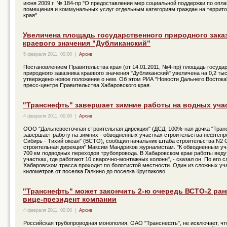
июня 2009 г. № 184-пр "О предоставлении мер социальной поддержки по опла
помещения и коммунальных услуг отдельным категориям граждан на террито
края".
Увеличена площадь государственного природного зака
краевого значения "Дубликанский"
5 февраля 2011, 00:00
|
Архив
Постановлением Правительства края (от 14.01.2011, №4-пр) площадь госуда
природного заказника краевого значения "Дубликанский" увеличена на 0,2 тыс
утверждено новое положение о нем. Об этом РИА "Новости Дальнего Востока
пресс-центре Правительства Хабаровского края.
"Транснефть" завершает зимние работы на водных уча
4 февраля 2011, 00:00
|
Архив
ООО "Дальневосточная строительная дирекция" (ДСД, 100%-ная дочка "Тран
завершает работу на зимних - обводненных участках строительства нефтепр
Сибирь - Тихий океан" (ВСТО), сообщил начальник штаба строительства N2
строительная дирекция" Максим Мандриков журналистам. "К обводненным уч
700 км подводных переходов трубопровода. В Хабаровском крае работы веду
участках, где работают 10 сварочно-монтажных колонн", - сказал он. По его с
Хабаровском трасса проходит по болотистой местности. Один из сложных уча
километров от поселка Галкино до поселка Кругликово.
"Транснефть" может закончить 2-ю очередь ВСТО-2 ран
вице-президент компании
4 февраля 2011, 00:00
|
Архив
Российская трубопроводная монополия, ОАО "Транснефть", не исключает, чт