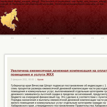
Deprecated: mysql_escape_string(): This function is deprecated; use mysql_real_escape_string()
instead. in /home/pvkhv/domains/pv.khv.ru/public_html/engine/classes/mysqli.class.php on line
162
Форум
- -
Дальний Восток
- -
Новости
- -
Карта ДВ
- -
Погода
- -
Курсы валют
- -
Инфо
- -
S
Увеличена ежемесячная денежная компенсация на опла
помещения и услуги ЖКХ
5 февраля 2011, 00:00
|
Архив
Губернатор края Вячеслав Шпорт подписал постановление об индексации с 1 я
семь процентов размера ежемесячной денежной компенсации части расходов
помещения и коммунальных услуг, выплачиваемой отдельным категориям гр
денежного эквивалента льготной скидки в пределах ассигнований, предусмо
бюджете на очередной финансовый год. Это сделано в соответствии с пункто
Порядка назначения и выплаты ежемесячной денежной компенсации части ра
жилого помещения и коммунальных услуг отдельным категориям граждан на 
Хабаровского края, утвержденного постановлением Правительства Хабаровск