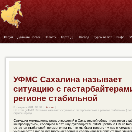
Форум
- -
Дальний Восток
- -
Новости
- -
Карта ДВ
- -
Погода
- -
Курсы валют
- -
Инфо
- -
S
УФМС Сахалина называет
ситуацию с гастарбайтерам
регионе стабильной
8 февраля 2011, 00:00
|
Архив
|
Об этом (УФМС Сахалина называет ситуацию с гастарбайтерами в регионе стабильной ) со
службе города.
Ситуация межнациональных отношений в Сахалинской области остается ста
контролируемой, сообщила в пятницу руководитель УФМС региона Ольга Кир
остается стабильной, не смотря на то, что мы бьем тревогу - у нас с каждым
уменьшается число местного населения и увеличивается присутствие эмигра