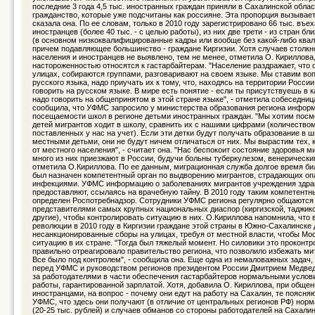
последние 3 года 4,5 тыс. иностранных граждан приняли в Сахалинской обла
гражданство, которые уже подсчитаны как россияне. Эта пропорция вызывает 
сказала она. По ее словам, только в 2010 году зарегистрировано 66 тыс. въе
иностранцев (более 40 тыс. - с целью работы), из них две трети - из стран б
(в основном низкоквалифицированные кадры или вообще без какой-либо ква
причем подавляющее большинство - граждане Киргизии. Хотя случаев столкн
населения и иностранцев не выявлено, тем не менее, отметила О. Кириллова
настороженностью относятся к гастарбайтерам. "Население раздражает, что 
улицах, собираются группами, разговаривают на своем языке. Мы ставим во
русского языка, надо приучать их к тому, что, находясь на территории Росси
говорить на русском языке. В мире есть понятие - если ты присутствуешь в к
надо говорить на общепринятом в этой стране языке", - отметила собеседниц
сообщила, что УФМС запросило у министерства образования региона инфор
посещаемости школ в регионе детьми иностранных граждан. "Мы хотим посмо
детей мигрантов ходит в школу, сравнить их с нашими цифрами (количеством
поставленных у нас на учет). Если эти детки будут получать образование в 
местными детьми, они не будут ничем отличаться от них. Мы вырастим тех, 
от местного населения", - считает она. "Нас беспокоит состояние здоровья м
много из них приезжают в России, будучи больны туберкулезом, венерически
отметила О.Кириллова. По ее данным, миграционная служба долгое время бил
был назначен компетентный орган по выдворению мигрантов, страдающих о
инфекциями. УФМС информацию о заболеваниях мигрантов учреждения здра
предоставляют, ссылаясь на врачебную тайну. В 2010 году таким компетент
определен Роспотребнадзор. Сотрудники УФМС региона регулярно общаются
представителями самых крупных национальных диаспор (киргизской, таджикс
другие), чтобы контролировать ситуацию в них. О.Кириллова напомнила, что 
революции в 2010 году в Киргизии граждане этой страны в Южно-Сахалинске
несанкционированные сборы на улицах, требуя от местной власти, чтобы Мо
ситуацию в их стране. "Тогда был тяжелый момент. Но силовики это проконтр
правильно отреагировало правительство региона, что позволило избежать ми
Все было под контролем", - сообщила она. Еще одна из немаловажных задач,
перед УФМС и руководством регионов президентом России Дмитрием Медвед
за работодателями в части обеспечения гастарбайтеров нормальными услов
работы, гарантированной зарплатой. Хотя, добавила О. Кириллова, при общен
иностранцами, на вопрос - почему они едут на работу на Сахалин, те поясня
УФМС, что здесь они получают (в отличие от центральных регионов РФ) нор
(20-25 тыс. рублей) и случаев обманов со стороны работодателей на Сахали