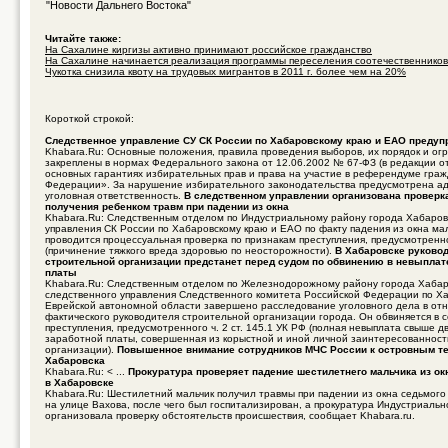
"Новости Дальнего Востока"
Читайте также:
На Сахалине киргизы активно принимают российское гражданство
На Сахалине начинается реализация программы переселения соотечественников
Чукотка снизила квоту на трудовых мигрантов в 2011 г. более чем на 20%
Короткой строкой:
Следственное управление СУ СК России по Хабаровскому краю и ЕАО предуп
Khabara.Ru: Основные положения, правила проведения выборов, их порядок и ог
закреплены в нормах Федерального закона от 12.06.2002 № 67-ФЗ (в редакции о
основных гарантиях избирательных прав и права на участие в референдуме гра
Федерации». За нарушение избирательного законодательства предусмотрена а
уголовная ответственность.
В следственном управлении организована проверк
получения ребенком травм при падении из окна
Khabara.Ru: Следственным отделом по Индустриальному району города Хабаров
управления СК России по Хабаровскому краю и ЕАО по факту падения из окна ма
проводится процессуальная проверка по признакам преступления, предусмотренно
(причинение тяжкого вреда здоровью по неосторожности).
В Хабаровске руково
строительной организации предстанет перед судом по обвинению в невыплат
платы
Khabara.Ru: Следственным отделом по Железнодорожному району города Хабар
следственного управления Следственного комитета Российской Федерации по Х
Еврейской автономной области завершено расследование уголовного дела в от
фактического руководителя строительной организации города. Он обвиняется в
преступления, предусмотренного ч. 2 ст. 145.1 УК РФ (полная невыплата свыше д
заработной платы, совершенная из корыстной и иной личной заинтересованнос
организации).
Повышенное внимание сотрудников МЧС России к островным т
Хабаровска
Khabara.Ru: < ...
Прокуратура проверяет падение шестилетнего мальчика из ок
в Хабаровске
Khabara.Ru: Шестилетний мальчик получил травмы при падении из окна седьмого
на улице Вахова, после чего был госпитализирован, а прокуратура Индустриальн
организовала проверку обстоятельств происшествия, сообщает Khabara.ru.