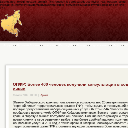
Deprecated: mysql_escape_string(): This function is deprecated; use mysql_real_escape_string()
instead. in /home/pvkhv/domains/pv.khv.ru/public_html/engine/classes/mysqli.class.php on line
162
Форум
- -
Дальний Восток
- -
Новости
- -
Карта ДВ
- -
Погода
- -
Курсы валют
- -
Инфо
- -
S
ОПФР: Более 400 человек получили консультации в ход
линии
9 июля 2009, 00:00
|
Архив
Жители Хабаровского края воспользовались возможностью 25 января позвон
"горячей линии" территориальных органов ПФР, чтобы задать интересующий 
порядке предоставления набора социальных услуг. Об этом РИА "Новости Да
сообщили в пресс-службе ОПФР по Хабаровскому краю. Всего в территориа
края на "горячую линию" поступило 416 звонков. Больше всего граждан интер
право изменить свое решение и выбрать наиболее удобный вариант получен
социальных услуг на 2011 год, а также сроки, в которые необходимо обратить
территориальный орган ПФР с соответствующим заявлением Всем позвонив