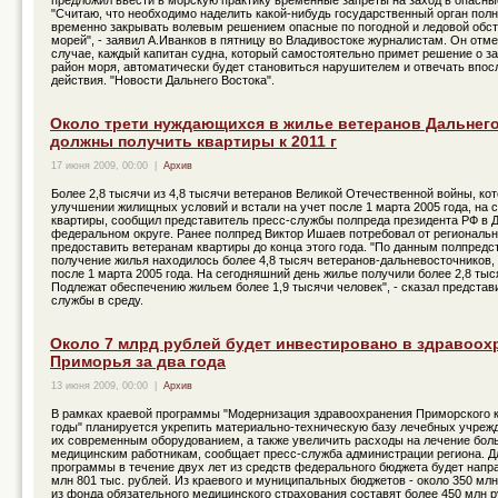
предложил ввести в морскую практику временные запреты на заход в опасны
"Считаю, что необходимо наделить какой-нибудь государственный орган по
временно закрывать волевым решением опасные по погодной и ледовой обст
морей", - заявил А.Иванков в пятницу во Владивостоке журналистам. Он отме
случае, каждый капитан судна, который самостоятельно примет решение о з
район моря, автоматически будет становиться нарушителем и отвечать впос
действия. "Новости Дальнего Востока".
Около трети нуждающихся в жилье ветеранов Дальнего
должны получить квартиры к 2011 г
17 июня 2009, 00:00
|
Архив
Более 2,8 тысячи из 4,8 тысячи ветеранов Великой Отечественной войны, ко
улучшении жилищных условий и встали на учет после 1 марта 2005 года, на 
квартиры, сообщил представитель пресс-службы полпреда президента РФ в 
федеральном округе. Ранее полпред Виктор Ишаев потребовал от региональ
предоставить ветеранам квартиры до конца этого года. "По данным полпредст
получение жилья находилось более 4,8 тысяч ветеранов-дальневосточников,
после 1 марта 2005 года. На сегодняшний день жилье получили более 2,8 тыс
Подлежат обеспечению жильем более 1,9 тысячи человек", - сказал представ
службы в среду.
Около 7 млрд рублей будет инвестировано в здравоох
Приморья за два года
13 июня 2009, 00:00
|
Архив
В рамках краевой программы "Модернизация здравоохранения Приморского к
годы" планируется укрепить материально-техническую базу лечебных учрежд
их современным оборудованием, а также увеличить расходы на лечение бол
медицинским работникам, сообщает пресс-служба администрации региона. Д
программы в течение двух лет из средств федерального бюджета будет напр
млн 801 тыс. рублей. Из краевого и муниципальных бюджетов - около 350 млн
из фонда обязательного медицинского страхования составят более 450 млн р