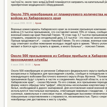
частности, около трех млрд рублей планируется направить на капитальный р
приобретение медицинского оборудования.
Около 70% новобранцев от планируемого количества н
войска из Хабаровского края
10 июня 2009, 00:00
|
Архив
Военные комиссариаты Хабаровского края за осеннюю призывную компанию 
войска 2,5 тысячи призывников, что составляет менее 70% от плана, сообщ
военный комиссар края Николай Глинин. "В этом году 3,7 тысячи призывнико
отправить, оправили на сегодняшний день 2,5 тысячи - это пока не окончате
Призыв продолжается", - сказал Николай Глинин. По его словам, военные ко
году отмечают особое нежелание молодых людей идти в армию. "Много уклон
желают и боятся идти служить в армию, и много больных", - пояснил Глинин.
Около 500 призывников из Сибири прибыли в Хабаров
прохождения службы
6 июня 2009, 00:00
|
Архив
Около 500 новобранцев из регионов Сибирского федерального округа прибы
воскресенье в Хабаровск для прохождения службы, сообщил в понедельник п
командующего войсками Восточного военного округа Игорь Мугинов. "Полов
призывников будут служить в частях и соединениях Амурской области, а оста
Хабаровском крае", - сказал Мугинов. По его словам, все призывники переод
форму нового образца типа "цифра", обеспечены несколькими комплектами т
белья, необходимой в дороге экипировкой. Для изготовления новой военной
используются текстильные материалы, отвечающие мировым стандартам, - э
суконные, камвольные и смесовые ткани, обладающие высокими гигиеничес
повышенным сопротивлением к стираемости, несминаемостью. Пресс-секрет
новобранцы уже доставлены к месту службы.