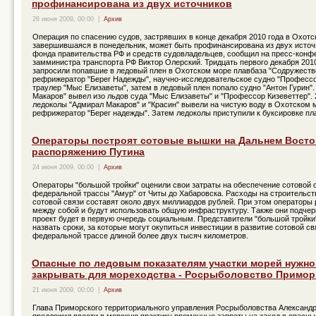
профинансирована из двух источников
28 июня 2009, 00:00
|
Архив
Операция по спасению судов, застрявших в конце декабря 2010 года в Охотс
завершившаяся в понедельник, может быть профинансирована из двух источн
фонда правительства РФ и средств судовладельцев, сообщил на пресс-конф
замминистра транспорта РФ Виктор Олерский. Тридцать первого декабря 201
запросили попавшие в ледовый плен в Охотском море плавбаза "Содружеств
рефрижератор "Берег Надежды", научно-исследовательское судно "Профессо
траулер "Мыс Елизаветы", затем в ледовый плен попало судно "Антон Гурин"
Макаров" вывел изо льдов суда "Мыс Елизаветы" и "Профессор Кизеветтер". 
ледоколы "Адмирал Макаров" и "Красин" вывели на чистую воду в Охотском 
рефрижератор "Берег надежды". Затем ледоколы приступили к буксировке пл
Операторы построят сотовые вышки на Дальнем Восто
распоряжению Путина
24 июня 2009, 00:00
|
Архив
Операторы "большой тройки" оценили свои затраты на обеспечение сотовой 
федеральной трассы "Амур" от Читы до Хабаровска. Расходы на строительст
сотовой связи составят около двух миллиардов рублей. При этом операторы
между собой и будут использовать общую инфраструктуру. Также они подчерк
проект будет в первую очередь социальным. Представители "большой тройки
назвать сроки, за которые могут окупиться инвестиции в развитие сотовой св
федеральной трассе длиной более двух тысяч километров.
Опасные по ледовым показателям участки морей нужно
закрывать для мореходства - Росрыболовство Примор
21 июня 2009, 00:00
|
Архив
Глава Приморского территориального управления Росрыболовства Александ