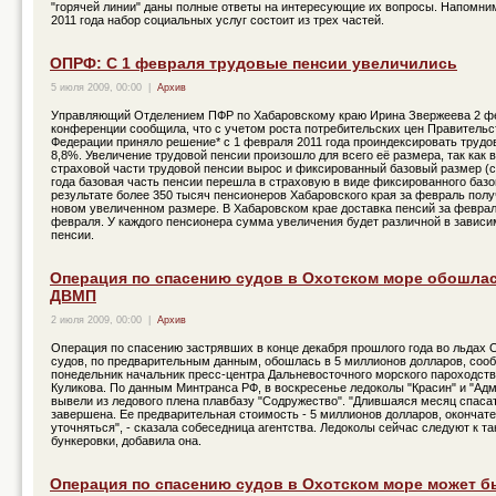
"горячей линии" даны полные ответы на интересующие их вопросы. Напомним
2011 года набор социальных услуг состоит из трех частей.
ОПРФ: С 1 февраля трудовые пенсии увеличились
5 июля 2009, 00:00
|
Архив
Управляющий Отделением ПФР по Хабаровскому краю Ирина Звержеева 2 фе
конференции сообщила, что с учетом роста потребительских цен Правительс
Федерации приняло решение* с 1 февраля 2011 года проиндексировать трудо
8,8%. Увеличение трудовой пенсии произошло для всего её размера, так как 
страховой части трудовой пенсии вырос и фиксированный базовый размер (с
года базовая часть пенсии перешла в страховую в виде фиксированного базо
результате более 350 тысяч пенсионеров Хабаровского края за февраль полу
новом увеличенном размере. В Хабаровском крае доставка пенсий за феврал
февраля. У каждого пенсионера сумма увеличения будет различной в зависи
пенсии.
Операция по спасению судов в Охотском море обошлась
ДВМП
2 июля 2009, 00:00
|
Архив
Операция по спасению застрявших в конце декабря прошлого года во льдах 
судов, по предварительным данным, обошлась в 5 миллионов долларов, соо
понедельник начальник пресс-центра Дальневосточного морского пароходст
Куликова. По данным Минтранса РФ, в воскресенье ледоколы "Красин" и "Ад
вывели из ледового плена плавбазу "Содружество". "Длившаяся месяц спаса
завершена. Ее предварительная стоимость - 5 миллионов долларов, окончат
уточняться", - сказала собеседница агентства. Ледоколы сейчас следуют к та
бункеровки, добавила она.
Операция по спасению судов в Охотском море может б