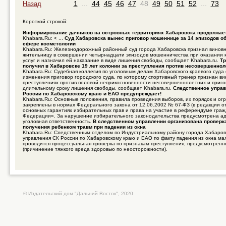
1
...
44
45
46
47
48
49
50
51
52
...
73
Назад
Короткой строкой:
Информирование дачников на островных территориях Хабаровска продолжае
Khabara.Ru: < ...
Суд Хабаровска вынес приговор мошеннице за 14 эпизодов об
сфере косметологии
Khabara.Ru: Железнодорожный районный суд города Хабаровска признал винов
жительницу в совершении четырнадцати эпизодов мошенничества при оказании 
услуг и назначил ей наказание в виде лишения свободы, сообщает Khabara.ru.
Тр
получил в Хабаровске 19 лет колонии за преступления против несовершенно
Khabara.Ru: Судебная коллегия по уголовным делам Хабаровского краевого суда
изменения приговор городского суда, по которому спортивный тренер признан в
преступлениях против половой неприкосновенности несовершеннолетних и приго
длительному сроку лишения свободы, сообщает Khabara.ru.
Следственное управ
России по Хабаровскому краю и ЕАО предупреждает!
Khabara.Ru: Основные положения, правила проведения выборов, их порядок и ог
закреплены в нормах Федерального закона от 12.06.2002 № 67-ФЗ (в редакции о
основных гарантиях избирательных прав и права на участие в референдуме гра
Федерации». За нарушение избирательного законодательства предусмотрена а
уголовная ответственность.
В следственном управлении организована проверк
получения ребенком травм при падении из окна
Khabara.Ru: Следственным отделом по Индустриальному району города Хабаров
управления СК России по Хабаровскому краю и ЕАО по факту падения из окна ма
проводится процессуальная проверка по признакам преступления, предусмотренно
(причинение тяжкого вреда здоровью по неосторожности).
© Издательский дом "Дальний Восток", 2020