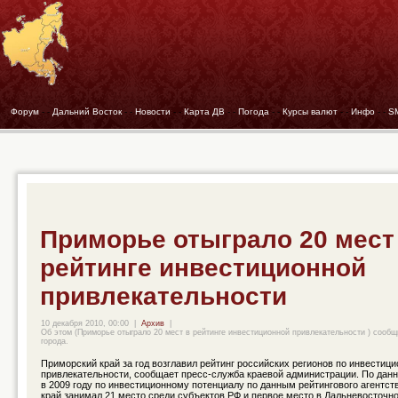
Форум
- -
Дальний Восток
- -
Новости
- -
Карта ДВ
- -
Погода
- -
Курсы валют
- -
Инфо
- -
S
Приморье отыграло 20 мест
рейтинге инвестиционной
привлекательности
10 декабря 2010, 00:00
|
Архив
|
Об этом (Приморье отыграло 20 мест в рейтинге инвестиционной привлекательности ) сообщ
города.
Приморский край за год возглавил рейтинг российских регионов по инвестиц
привлекательности, сообщает пресс-служба краевой администрации. По дан
в 2009 году по инвестиционному потенциалу по данным рейтингового агентств
край занимал 21 место среди субъектов РФ и первое место в Дальневосточ