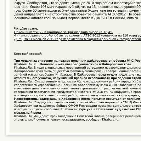
округе. Сообщается, что за девять месяцев 2010 года объем инвестиций в э
составил более 106 миллиардов рублей, что на 13 процентов выше уровня 200
году более 50 миллиардов рублей составили бюджетные инвестиции, причем
денег направляется на строительство объектов саммита АТЭС-2012. По объе
основной капитал край занимает первое место в ДФО и 12 в России. lenta.ru
Читайте также:
Объём инвестиций в Приморье за три квартала вырос на 13,4%
Финансирование стройки объектов саммита АТЭС-2012 увеличили на 110 млрд руб
ДВЖД за 11 месяцев 2010 года перечислила в бюджеты регионов и государственн 
Короткой строкой:
Три медали за спасение на пожаре получили хабаровские огнеборцы МЧС Рос
Khabara.Ru: < ...
Коноплю и мак массово уничтожили в Хабаровском крае
Khabara.Ru: В ходе специальных мероприятий сотрудники правоохранительных о
Хабаровского края выявили десятки фактов культивирования запрещённых растен
зелёной массы, сообщает Khabara.ru.
В Хабаровске перед судом предстанет н
строительного участка, нарушивший правила безопасности при ведении стро
Khabara.Ru: Следственным отделом по Железнодорожному району города Хаба
следственного управления СК России по Хабаровскому краю и ЕАО завершено р
уголовного дела в отношении начальника строительного участка местной компан
совершении преступления, предусмотренного ч. 1 ст. 216 УК РФ (нарушение пра
при ведении строительных и иных работ, повлекшее причинение тяжкого вреда зд
Наркоторговцы задержаны в Хабаровске после попытки скрыться от полиции
Khabara.Ru: Сотрудники отдела по контролю за оборотом наркотиков УМВД Росси
Хабаровску при поддержке бойцов ОМОН Росгвардии пресекли деятельность пре
преступной группы, сообщает Khabara.ru.
Укус уха в Совгавани: суд взыскал 20
моральный вред
Khabara.Ru: Инцидент, произошедший в Советской Гавани, завершился решением
значительной суммы в пользу пострадавшего, сообщает Khabara.ru.