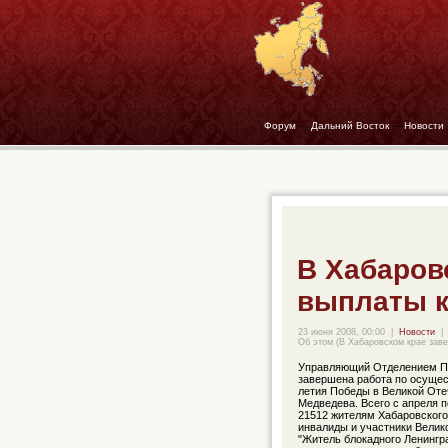
Форум
- -
Дальний Восток
- -
Новости
В Хабаров
выплаты 
23 июня 2008, 00:00
|
Новости
|
Об этом (В Хабаровском крае зав
Управляющий Отделением ПФ
завершена работа по осущес
летия Победы в Великой Оте
Медведева. Всего с апреля 
21512 жителям Хабаровского 
инвалиды и участники Велик
"Житель блокадного Ленингр