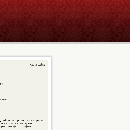
Карта сайта
ия
фоны
а
: обзоры и репортажи города
ди и события, интервью,
ормация, фотографии.