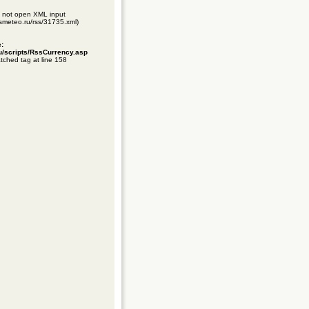
ld not open XML input
gismeteo.ru/rss/31735.xml)
e:
ru/scripts/RssCurrency.asp
tched tag at line 158