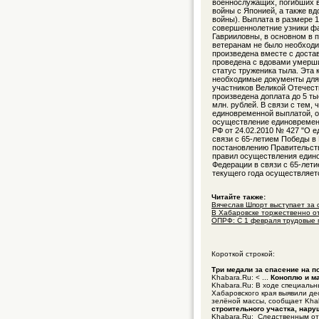
военнослужащих, погибших в
войны с Японией, а также в
войны). Выплата в размере 
совершеннолетние узники фа
Гаврииловны, в основном в 
ветеранам не было необходи
произведена вместе с достав
проведена с вдовами умерши
статус труженика тыла. Эта 
необходимые документы для 
участников Великой Отечест
произведена доплата до 5 т
млн. рублей. В связи с тем,
единовременной выплатой, о
осуществление единовременн
РФ от 24.02.2010 № 427 "О 
связи с 65-летием Победы в 
постановлению Правительств
правил осуществления един
Федерации в связи с 65-лети
текущего года осуществляет
Читайте также:
Вячеслав Шпорт выступает за
В Хабаровске торжественно от
ОПРФ: С 1 февраля трудовые 
Короткой строкой:
Три медали за спасение на 
Khabara.Ru: < ...
Коноплю и ма
Khabara.Ru: В ходе специаль
Хабаровского края выявили де
зелёной массы, сообщает Kha
строительного участка, нар
Khabara.Ru: Следственным о