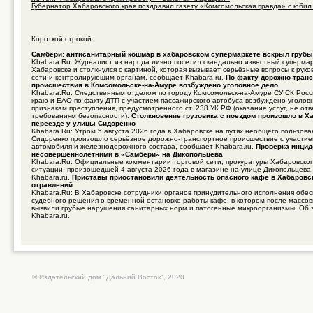
Губернатор Хабаровского края поздравил газету «Комсомольская правда» с юбил .
Короткой строкой:
Самбери: антисанитарный кошмар в хабаровском супермаркете вскрыл груб
Khabara.Ru: Журналист из народа лично посетил скандально известный суперма
Хабаровске и столкнулся с картиной, которая вызывает серьёзные вопросы к руко
сети и контролирующим органам, сообщает Khabara.ru.
По факту дорожно-транс
происшествия в Комсомольске-на-Амуре возбуждено уголовное дело
Khabara.Ru: Следственным отделом по городу Комсомольск-на-Амуре СУ СК Росс
краю и ЕАО по факту ДТП с участием пассажирского автобуса возбуждено уголов
признакам преступления, предусмотренного ст. 238 УК РФ (оказание услуг, не о
требованиям безопасности).
Столкновение грузовика с поездом произошло в Х
переезде у улицы Сидоренко
Khabara.Ru: Утром 5 августа 2026 года в Хабаровске на путях необщего пользов
Сидоренко произошло серьёзное дорожно-транспортное происшествие с участие
автомобиля и железнодорожного состава, сообщает Khabara.ru.
Проверка инцид
несовершеннолетними в «Самбери» на Дикопольцева
Khabara.Ru: Официальные комментарии торговой сети, прокуратуры Хабаровског
ситуации, произошедшей 4 августа 2026 года в магазине на улице Дикопольцева
Khabara.ru.
Приставы приостановили деятельность опасного кафе в Хабаровс
отравлений
Khabara.Ru: В Хабаровске сотрудники органов принудительного исполнения обе
судебного решения о временной остановке работы кафе, в котором после массо
выявили грубые нарушения санитарных норм и патогенные микроорганизмы. Об 
Khabara.ru.
© Издательский дом "Дальний Восток", 2020