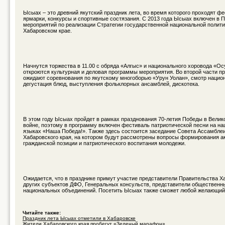
Ысыах – это древний якутский праздник лета, во время которого проходят фе
ярмарки, конкурсы и спортивные состязания. С 2013 года Ысыах включен в 
мероприятий по реализации Стратегии государственной национальной полити
Хабаровском крае.
Начнутся торжества в 11.00 с обряда «Алгыс» и национального хоровода «Осу
откроются культурная и деловая программы мероприятия. Во второй части пр
ожидают соревнования по якутскому многоборью «Урун Уолан», смотр нацио
дегустация блюд, выступления фольклорных ансамблей, дискотека.
В этом году Ысыах пройдет в рамках празднования 70-летия Победы в Вели
войне, поэтому в программу включен фестиваль патриотической песни на н
языках «Наша Победа!». Также здесь состоится заседание Совета Ассамбле
Хабаровского края, на котором будут рассмотрены вопросы формирования а
гражданской позиции и патриотического воспитания молодежи.
Ожидается, что в празднике примут участие представители Правительства Ха
других субъектов ДФО, Генеральных консульств, представители общественны
национальных объединений. Посетить Ысыах также сможет любой желающий
Читайте также:
Праздник лета Ысыах отметили в Хабаровске
Жители Хабаровского края пробегут «Зеленый марафон»