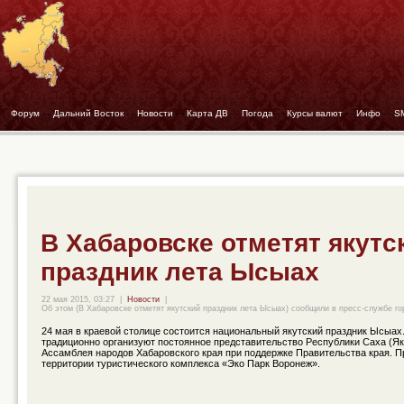
Форум
- -
Дальний Восток
- -
Новости
- -
Карта ДВ
- -
Погода
- -
Курсы валют
- -
Инфо
- -
S
В Хабаровске отметят якутс
праздник лета Ысыах
22 мая 2015, 03:27
|
Новости
|
Об этом (В Хабаровске отметят якутский праздник лета Ысыах) сообщили в пресс-службе го
24 мая в краевой столице состоится национальный якутский праздник Ысыах
традиционно организуют постоянное представительство Республики Саха (Як
Ассамблея народов Хабаровского края при поддержке Правительства края. П
территории туристического комплекса «Эко Парк Воронеж».