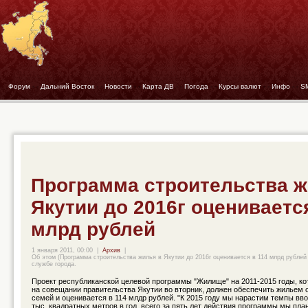
Форум
- -
Дальний Восток
- -
Новости
- -
Карта ДВ
- -
Погода
- -
Курсы валют
- -
Инфо
- -
S
Программа строительства ж
Якутии до 2016г оценивается
млрд рублей
1 января 2011, 00:00
|
Архив
|
Об этом (Программа строительства жилья в Якутии до 2016г оценивается в 114 млрд рублей
службе города.
Проект республиканской целевой программы "Жилище" на 2011-2015 годы, к
на совещании правительства Якутии во вторник, должен обеспечить жильем о
семей и оценивается в 114 млдр рублей. "К 2015 году мы нарастим темпы вво
тыс. квадратных метров в год, всего за пять лет действия программы мы пл