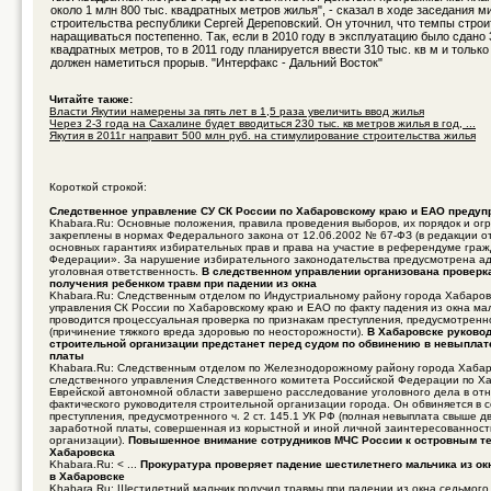
около 1 млн 800 тыс. квадратных метров жилья", - сказал в ходе заседания м
строительства республики Сергей Дереповский. Он уточнил, что темпы строи
наращиваться постепенно. Так, если в 2010 году в эксплуатацию было сдано 
квадратных метров, то в 2011 году планируется ввести 310 тыс. кв м и только
должен наметиться прорыв. "Интерфакс - Дальний Восток"
Читайте также:
Власти Якутии намерены за пять лет в 1,5 раза увеличить ввод жилья
Через 2-3 года на Сахалине будет вводиться 230 тыс. кв метров жилья в год, ...
Якутия в 2011г направит 500 млн руб. на стимулирование строительства жилья
Короткой строкой:
Следственное управление СУ СК России по Хабаровскому краю и ЕАО предуп
Khabara.Ru: Основные положения, правила проведения выборов, их порядок и ог
закреплены в нормах Федерального закона от 12.06.2002 № 67-ФЗ (в редакции о
основных гарантиях избирательных прав и права на участие в референдуме гра
Федерации». За нарушение избирательного законодательства предусмотрена а
уголовная ответственность.
В следственном управлении организована проверк
получения ребенком травм при падении из окна
Khabara.Ru: Следственным отделом по Индустриальному району города Хабаров
управления СК России по Хабаровскому краю и ЕАО по факту падения из окна ма
проводится процессуальная проверка по признакам преступления, предусмотренно
(причинение тяжкого вреда здоровью по неосторожности).
В Хабаровске руково
строительной организации предстанет перед судом по обвинению в невыплат
платы
Khabara.Ru: Следственным отделом по Железнодорожному району города Хабар
следственного управления Следственного комитета Российской Федерации по Х
Еврейской автономной области завершено расследование уголовного дела в от
фактического руководителя строительной организации города. Он обвиняется в
преступления, предусмотренного ч. 2 ст. 145.1 УК РФ (полная невыплата свыше д
заработной платы, совершенная из корыстной и иной личной заинтересованнос
организации).
Повышенное внимание сотрудников МЧС России к островным т
Хабаровска
Khabara.Ru: < ...
Прокуратура проверяет падение шестилетнего мальчика из ок
в Хабаровске
Khabara.Ru: Шестилетний мальчик получил травмы при падении из окна седьмого