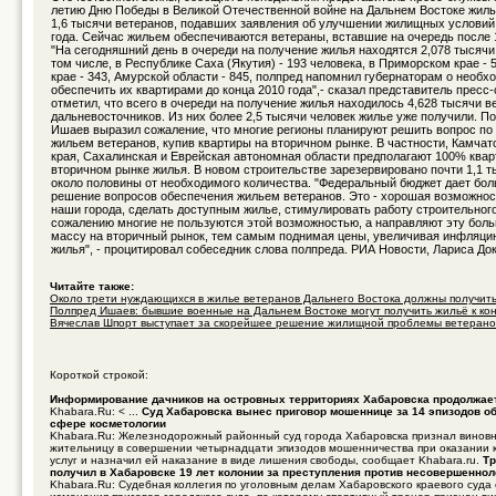
летию Дню Победы в Великой Отечественной войне на Дальнем Востоке жил
1,6 тысячи ветеранов, подавших заявления об улучшении жилищных условий 
года. Сейчас жильем обеспечиваются ветераны, вставшие на очередь после 1
"На сегодняшний день в очереди на получение жилья находятся 2,078 тысячи
том числе, в Республике Саха (Якутия) - 193 человека, в Приморском крае -
крае - 343, Амурской области - 845, полпред напомнил губернаторам о необх
обеспечить их квартирами до конца 2010 года",- сказал представитель пресс
отметил, что всего в очереди на получение жилья находилось 4,628 тысячи в
дальневосточников. Из них более 2,5 тысячи человек жилье уже получили. По
Ишаев выразил сожаление, что многие регионы планируют решить вопрос по
жильем ветеранов, купив квартиры на вторичном рынке. В частности, Камча
края, Сахалинская и Еврейская автономная области предполагают 100% квар
вторичном рынке жилья. В новом строительстве зарезервировано почти 1,1 т
около половины от необходимого количества. "Федеральный бюджет дает бол
решение вопросов обеспечения жильем ветеранов. Это - хорошая возможнос
наши города, сделать доступным жилье, стимулировать работу строительного
сожалению многие не пользуются этой возможностью, а направляют эту бо
массу на вторичный рынок, тем самым поднимая цены, увеличивая инфляци
жилья", - процитировал собеседник слова полпреда. РИА Новости, Лариса До
Читайте также:
Около трети нуждающихся в жилье ветеранов Дальнего Востока должны получить 
Полпред Ишаев: бывшие военные на Дальнем Востоке могут получить жильё к кон 
Вячеслав Шпорт выступает за скорейшее решение жилищной проблемы ветеранов 
Короткой строкой:
Информирование дачников на островных территориях Хабаровска продолжае
Khabara.Ru: < ...
Суд Хабаровска вынес приговор мошеннице за 14 эпизодов об
сфере косметологии
Khabara.Ru: Железнодорожный районный суд города Хабаровска признал винов
жительницу в совершении четырнадцати эпизодов мошенничества при оказании 
услуг и назначил ей наказание в виде лишения свободы, сообщает Khabara.ru.
Тр
получил в Хабаровске 19 лет колонии за преступления против несовершенно
Khabara.Ru: Судебная коллегия по уголовным делам Хабаровского краевого суда