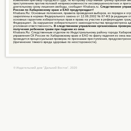
изменения приговор городского суда, по которому спортивный тренер признан в
преступлениях против половой неприкосновенности несовершеннолетних и приго
длительному сроку лишения свободы, сообщает Khabara.ru.
Следственное управ
России по Хабаровскому краю и ЕАО предупреждает!
Khabara.Ru: Основные положения, правила проведения выборов, их порядок и ог
закреплены в нормах Федерального закона от 12.06.2002 № 67-ФЗ (в редакции о
основных гарантиях избирательных прав и права на участие в референдуме гра
Федерации». За нарушение избирательного законодательства предусмотрена а
уголовная ответственность.
В следственном управлении организована проверк
получения ребенком травм при падении из окна
Khabara.Ru: Следственным отделом по Индустриальному району города Хабаров
управления СК России по Хабаровскому краю и ЕАО по факту падения из окна ма
проводится процессуальная проверка по признакам преступления, предусмотренно
(причинение тяжкого вреда здоровью по неосторожности).
© Издательский дом "Дальний Восток", 2020