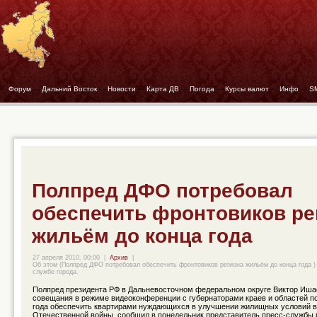
Форум
- -
Дальний Восток
- -
Новости
- -
Карта ДВ
- -
Погода
- -
Курсы валют
- -
Инфо
- -
S
Полпред ДФО потребовал
обеспечить фронтовиков ре
жильём до конца года
27 апреля 2010, 00:00
|
Архив
|
Об этом (Полпред ДФО потребовал обеспечить фронтовиков региона жильём до конца года )
службе города.
Полпред президента РФ в Дальневосточном федеральном округе Виктор Иша
совещания в режиме видеоконференции с губернаторами краев и областей по
года обеспечить квартирами нуждающихся в улучшении жилищных условий в
Отечественной войны, сообщил в понедельник представитель пресс-службы п