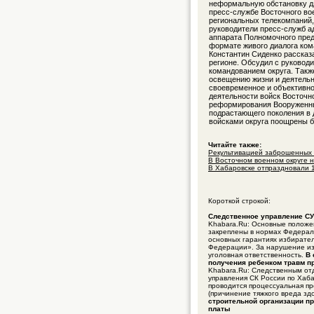
неформальную обстановку дл
пресс-службе Восточного во
региональных телекомпаний,
руководители пресс-служб а
аппарата Полномочного пред
формате живого диалога ком
Константин Сиденко рассказ
регионе. Обсудил с руковод
командованием округа. Такж
освещению жизни и деятельн
своевременное и объективно
деятельности войск Восточно
реформирования Вооруженны
подрастающего поколения в 
войсками округа поощрены б
Читайте также:
Рекультивацией заброшенных з
В Восточном военном округе на
В Хабаровске отпраздновали 1
Короткой строкой:
Следственное управление СУ
Khabara.Ru: Основные положен
закреплены в нормах Федераль
основных гарантиях избирател
Федерации». За нарушение из
уголовная ответственность.
В 
получения ребенком травм пр
Khabara.Ru: Следственным от
управления СК России по Хаба
проводится процессуальная пр
(причинение тяжкого вреда зд
строительной организации п
платы