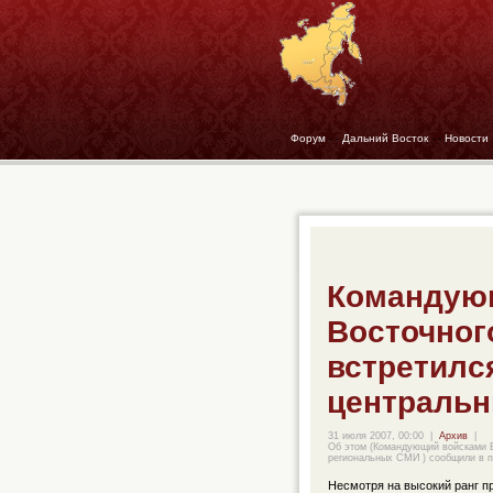
Форум
- -
Дальний Восток
- -
Новости
Командую
Восточног
встретилс
центральн
31 июля 2007, 00:00
|
Архив
|
Об этом (Командующий войсками В
региональных СМИ ) сообщили в п
Несмотря на высокий ранг п