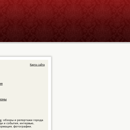
Карта сайта
ия
фоны
а
: обзоры и репортажи города
ди и события, интервью,
ормация, фотографии.