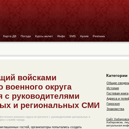
- -
Карта ДВ
- -
Погода
- -
Курсы валют
- -
Инфо
- -
SMS
- -
Архив
- -
Реклама
щий войсками
Категории
Общие сведен
о военного округа
История
я с руководителями
Гостевая книга
Адреса и теле
ых и региональных СМИ
Гороскоп
Знакомства
осточного военного округа встретился с руководителями центральных и
Сайт Хабаровск
ресс-службе города.
Хабаровска, лю
актуальная инф
риглашенных гостей, организаторы попытались создать