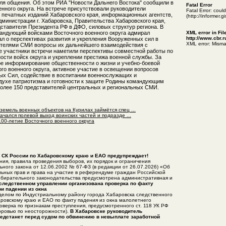
я общения. Об этом РИА "Новости Дальнего Востока" сообщили в
Fatal Error
енного округа. На встрече присутствовали руководители
Fatal Error: cou
 печатных изданий Хабаровского края, информационных агентств,
(http://informer.
дминистрации г. Хабаровска, Правительства Хабаровского края,
ставителя Президента РФ в ДФО, силовых структур региона. В
андующий войсками Восточного военного округа адмирал
XML error in Fil
http://www.cbr.
ал о перспективах развития и укрепления Вооруженных сил в
XML error: Misma
ителями СМИ вопросы их дальнейшего взаимодействия с
е участники встречи наметили перспективы совместной работы по
ости войск округа и укреплении престижа военной службы. За
е информирование общественности о жизни и учебно-боевой
го военного округа, активное участие в освещении вопросов
х Сил, содействие в воспитании военнослужащих и
духе патриотизма и готовности к защите Родины командующим
олее 150 представителей центральных и региональных СМИ.
емель военных объектов на Курилах займётся спец ...
чался полевой выход воинских частей и подразде ...
00-летие Восточного военного округа
 СК России по Хабаровскому краю и ЕАО предупреждает!
ия, правила проведения выборов, их порядок и ограничения
ного закона от 12.06.2002 № 67-ФЗ (в редакции от 26.07.2026) «Об
ьных прав и права на участие в референдуме граждан Российской
бирательного законодательства предусмотрена административная и
следственном управлении организована проверка по факту
и падении из окна
делом по Индустриальному району города Хабаровска следственного
ровскому краю и ЕАО по факту падения из окна малолетнего
оверка по признакам преступления, предусмотренного ст. 118 УК РФ
оровью по неосторожности).
В Хабаровске руководитель
редстанет перед судом по обвинению в невыплате заработной