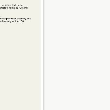
ld not open XML input
gismeteo.ru/rss/31735.xml)
e:
ru/scripts/RssCurrency.asp
tched tag at line 158