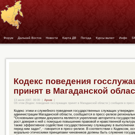
Форум
- -
Дальний Восток
- -
Новости
- -
Карта ДВ
- -
Погода
- -
Курсы валют
- -
Инфо
- -
S
Кодекс поведения госслуж
принят в Магаданской обла
13 июля 2007, 00:00
|
Архив
|
Об этом (Кодекс поведения госслужащих принят в Магаданской области ) сообщили в пресс-
Кодекс этики и служебного поведения государственных служащих утвержден
администрации Магаданской области, сообщается в пресс-релизе региональ
"Основными целями документа являются укрепление авторитета государстве
рост доверия к ней с помощью повышению правовой и нравственной культуры
также эффективное содействие государственному служащему в выполнении
перед ним задач", - говорится в пресс-релизе. В соответствии с Кодексом, о
морально-этическими принципами чиновников должны быть служение госуда