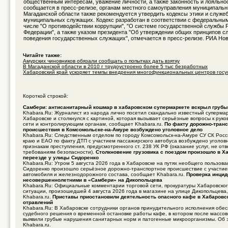
общественным интересам, уважение личности, а также законность и лояльнос
сообщается в пресс-релизе, органам местного самоуправления муниципаль
Магаданской области также рекомендуется утвердить кодексы этики и служе
муниципальных служащих. Кодекс разработан в соответствии с федеральным
числе "О противодействии коррупции", "О системе государственной службы 
Федерации", а также указом президента "Об утверждении общих принципов с
поведения государственных служащих", отмечается в пресс-релизе. РИА Но
Читайте также:
Амурских чиновников обязали сообщать о попытках дать взятку
В Магаданской области в 2010 г трудоустроено более 5 тыс безработных
Хабаровский край ускоряет темпы внедрения многофункциональных центров госус 
Короткой строкой:
Самбери: антисанитарный кошмар в хабаровском супермаркете вскрыл груб
Khabara.Ru: Журналист из народа лично посетил скандально известный суперма
Хабаровске и столкнулся с картиной, которая вызывает серьёзные вопросы к руко
сети и контролирующим органам, сообщает Khabara.ru.
По факту дорожно-транс
происшествия в Комсомольске-на-Амуре возбуждено уголовное дело
Khabara.Ru: Следственным отделом по городу Комсомольск-на-Амуре СУ СК Росс
краю и ЕАО по факту ДТП с участием пассажирского автобуса возбуждено уголов
признакам преступления, предусмотренного ст. 238 УК РФ (оказание услуг, не о
требованиям безопасности).
Столкновение грузовика с поездом произошло в Х
переезде у улицы Сидоренко
Khabara.Ru: Утром 5 августа 2026 года в Хабаровске на путях необщего пользов
Сидоренко произошло серьёзное дорожно-транспортное происшествие с участие
автомобиля и железнодорожного состава, сообщает Khabara.ru.
Проверка инцид
несовершеннолетними в «Самбери» на Дикопольцева
Khabara.Ru: Официальные комментарии торговой сети, прокуратуры Хабаровског
ситуации, произошедшей 4 августа 2026 года в магазине на улице Дикопольцева
Khabara.ru.
Приставы приостановили деятельность опасного кафе в Хабаровс
отравлений
Khabara.Ru: В Хабаровске сотрудники органов принудительного исполнения обе
судебного решения о временной остановке работы кафе, в котором после массо
выявили грубые нарушения санитарных норм и патогенные микроорганизмы. Об 
Khabara.ru.