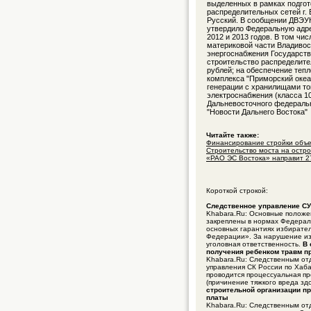
выделенных в рамках подгот
распределительных сетей г. 
Русский. В сообщении ДВЭУК
утвердило Федеральную адре
2012 и 2013 годов. В том чи
материковой части Владивос
энергоснабжения Государств
строительство распределител
рублей; на обеспечение теп
комплекса "Приморский океан
генерации с хранилищами то
электроснабжения (класса 10
Дальневосточного федеральн
"Новости Дальнего Востока"
Читайте также:
Финансирование стройки объек
Строительство моста на остров
«РАО ЭС Востока» направит 2
Короткой строкой:
Следственное управление СУ
Khabara.Ru: Основные положен
закреплены в нормах Федераль
основных гарантиях избирател
Федерации». За нарушение из
уголовная ответственность.
В 
получения ребенком травм пр
Khabara.Ru: Следственным от
управления СК России по Хаба
проводится процессуальная пр
(причинение тяжкого вреда зд
строительной организации п
платы
Khabara.Ru: Следственным от