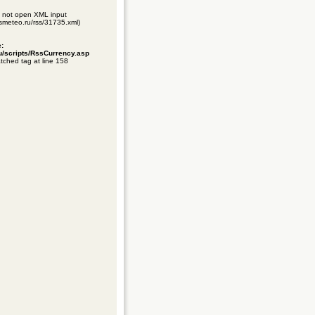
ld not open XML input
gismeteo.ru/rss/31735.xml)
e:
ru/scripts/RssCurrency.asp
tched tag at line 158