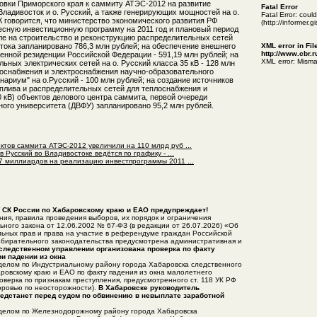
овки Приморского края к саммиту АТЭС-2012 на развитие
Fatal Error
Владивосток и о. Русский, а также генерирующих мощностей на о.
Fatal Error: cou
 говорится, что министерство экономического развития РФ
(http://informer.
сную инвестиционную программу на 2011 год и плановый период
сле на строительство и реконструкцию распределительных сетей
тока запланировано 786,3 млн рублей; на обеспечение внешнего
XML error in Fil
http://www.cbr.
енной резиденции Российской Федерации - 591,19 млн рублей; на
XML error: Misma
ьных электрических сетей на о. Русский класса 35 кВ - 128 млн
лоснабжения и электроснабжения научно-образовательного
ариум" на о.Русский - 100 млн рублей; на создание источников
плива и распределительных сетей для теплоснабжения и
 кВ) объектов делового центра саммита, первой очереди
ого университета (ДВФУ) запланировано 95,2 млн рублей.
тов саммита АТЭС-2012 увеличили на 110 млрд руб ...
 Русский во Владивостоке ведётся по графику - ...
7 миллиардов на реализацию инвестпрограммы 2011 ...
 СК России по Хабаровскому краю и ЕАО предупреждает!
ия, правила проведения выборов, их порядок и ограничения
ного закона от 12.06.2002 № 67-ФЗ (в редакции от 26.07.2026) «Об
ьных прав и права на участие в референдуме граждан Российской
бирательного законодательства предусмотрена административная и
следственном управлении организована проверка по факту
и падении из окна
делом по Индустриальному району города Хабаровска следственного
ровскому краю и ЕАО по факту падения из окна малолетнего
оверка по признакам преступления, предусмотренного ст. 118 УК РФ
оровью по неосторожности).
В Хабаровске руководитель
редстанет перед судом по обвинению в невыплате заработной
делом по Железнодорожному району города Хабаровска