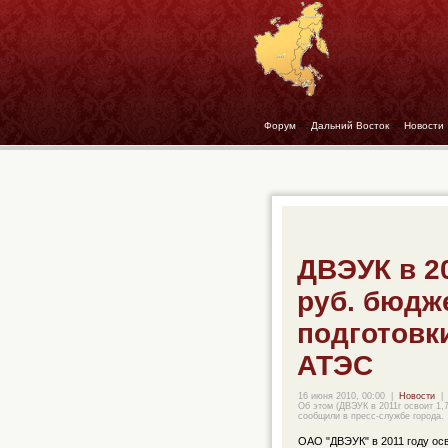
Форум
- -
Дальний Восток
- -
Новости
ДВЭУК в 20
руб. бюдж
подготовк
АТЭС
16 июня 2010, 00:00
|
Новости
|
Об этом (ДВЭУК в 2011г освоит 1,
сообщили в пресс-службе города.
ОАО "ДВЭУК" в 2011 году ос