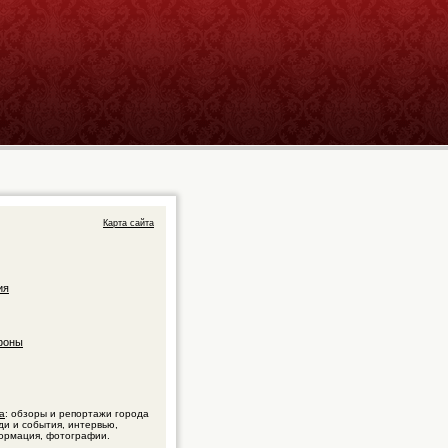
Карта сайта
ия
фоны
а
: обзоры и репортажи города
ди и события, интервью,
ормация, фотографии.