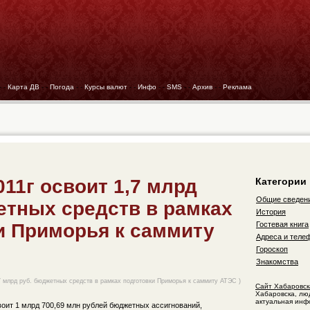
- -
Карта ДВ
- -
Погода
- -
Курсы валют
- -
Инфо
- -
SMS
- -
Архив
- -
Реклама
11г освоит 1,7 млрд
Категории
Общие сведен
етных средств в рамках
История
и Приморья к саммиту
Гостевая книга
Адреса и теле
Гороскоп
Знакомства
7 млрд руб. бюджетных средств в рамках подготовки Приморья к саммиту АТЭС )
Сайт Хабаровск
Хабаровска, лю
актуальная инф
воит 1 млрд 700,69 млн рублей бюджетных ассигнований,