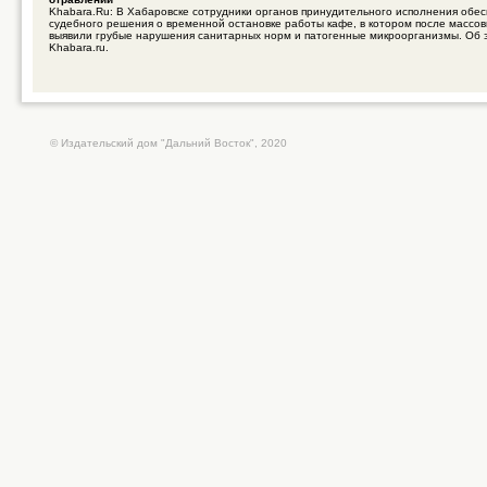
Khabara.Ru: В Хабаровске сотрудники органов принудительного исполнения обе
судебного решения о временной остановке работы кафе, в котором после массо
выявили грубые нарушения санитарных норм и патогенные микроорганизмы. Об 
Khabara.ru.
© Издательский дом "Дальний Восток", 2020