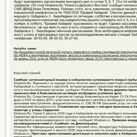
будут курсировать расписанием выходного дня, в сутках 5, 6, 7, 13 и 14 нояб
графиком. Об этом Khabara.Ru "Новости Дальнего Востока" сообщил начальни
СМИ ДВЖД Инна Пепеляева. Помимо этого, есть изменения, которые касают
повышенной комфортности № 7025/7026 "Ерофей Хабаров". Обычно данный с
маршруту Хабаровск-1 - Биробиджан по пятницам, субботам и воскресеньям, 
прогнозируемого изменения пассажиропотока решено отправить его 4, 5, 6 и 1
ноября, в субботу, "Ерофей Хабаров" курсировать не будет. Однако пассажир
беспокоиться, так как вместо него в путь отправится электропоезд № 6841/
Хабаровск-1 - Биробиджан обычным расписанием. Всю необходимую инфор
могут узнать в пригородных кассах на железнодорожном вокзале станции Хаб
телефонам: 38-53-06, 38-39-33, 39-27-91.
Читайте также:
На Дальневосточной железной дороге изменяется график следования пригородных
На ДВЖД в преддверии праздников, вносятся изменения в расписание пригородны 
За январь 2011 года по ДВЖД было проведено свыше 3170 тяжеловесных и длинно
Короткой строкой:
Самбери: антисанитарный кошмар в хабаровском супермаркете вскрыл груб
Khabara.Ru: Журналист из народа лично посетил скандально известный суперма
Хабаровске и столкнулся с картиной, которая вызывает серьёзные вопросы к руко
сети и контролирующим органам, сообщает Khabara.ru.
По факту дорожно-транс
происшествия в Комсомольске-на-Амуре возбуждено уголовное дело
Khabara.Ru: Следственным отделом по городу Комсомольск-на-Амуре СУ СК Росс
краю и ЕАО по факту ДТП с участием пассажирского автобуса возбуждено уголов
признакам преступления, предусмотренного ст. 238 УК РФ (оказание услуг, не о
требованиям безопасности).
Столкновение грузовика с поездом произошло в Х
переезде у улицы Сидоренко
Khabara.Ru: Утром 5 августа 2026 года в Хабаровске на путях необщего пользов
Сидоренко произошло серьёзное дорожно-транспортное происшествие с участие
автомобиля и железнодорожного состава, сообщает Khabara.ru.
Проверка инцид
несовершеннолетними в «Самбери» на Дикопольцева
Khabara.Ru: Официальные комментарии торговой сети, прокуратуры Хабаровског
ситуации, произошедшей 4 августа 2026 года в магазине на улице Дикопольцева
Khabara.ru.
Приставы приостановили деятельность опасного кафе в Хабаровс
отравлений