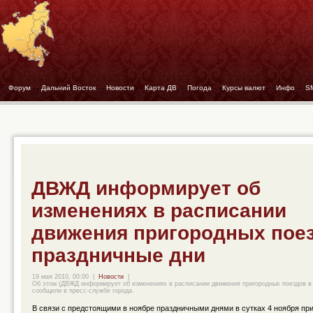
Форум
- -
Дальний Восток
- -
Новости
- -
Карта ДВ
- -
Погода
- -
Курсы валют
- -
Инфо
- -
S
ДВЖД информирует об
изменениях в расписании
движения пригородных пое
праздничные дни
19 мая 2010, 00:00
|
Новости
|
Об этом (ДВЖД информирует об изменениях в расписании движения пригородных поездов в 
сообщили в пресс-службе города.
В связи с предстоящими в ноябре праздничными днями в сутках 4 ноября пр