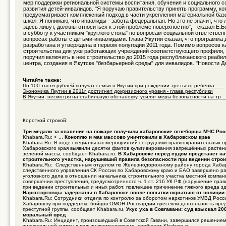
мер поддержки региональной системы воспитания, обучения и социального 
развития детей-инвалидов. "Я поручаю правительству принять программу, ко
предусматривает комплексный подход в части укрепления материальной баз
школ. Я понимаю, что инвалиды - забота федеральная. Но это не значит, что 
здесь живут, должны относиться к этой проблеме поверхностно", - сказал Е.
в субботу к участникам "круглого стола" по вопросам социальной ответствен
вопросах работы с детьми-инвалидами. Глава Якутии сказал, что программа
разработана и утверждена в первом полугодии 2011 года. Помимо вопросов к
строительства для уже работающих учреждений соответствующего профиля, 
поручил включить в нее строительство до 2015 года республиканского реаби
центра, создания в Якутске "безбарьерной среды" для инвалидов. "Новости Д
Читайте также:
По 100 тысяч рублей получат семьи в Якутии при рождении третьего ребёнка - ...
Экономика Якутии в 2011г достигнет докризисного уровня - глава республики
В Якутии, несмотря на стабильную обстановку, усилят меры безопасности на тр ..
Короткой строкой:
Три медали за спасение на пожаре получили хабаровские огнеборцы МЧС Рос
Khabara.Ru: < ...
Коноплю и мак массово уничтожили в Хабаровском крае
Khabara.Ru: В ходе специальных мероприятий сотрудники правоохранительных о
Хабаровского края выявили десятки фактов культивирования запрещённых растен
зелёной массы, сообщает Khabara.ru.
В Хабаровске перед судом предстанет н
строительного участка, нарушивший правила безопасности при ведении стро
Khabara.Ru: Следственным отделом по Железнодорожному району города Хаба
следственного управления СК России по Хабаровскому краю и ЕАО завершено р
уголовного дела в отношении начальника строительного участка местной компан
совершении преступления, предусмотренного ч. 1 ст. 216 УК РФ (нарушение пра
при ведении строительных и иных работ, повлекшее причинение тяжкого вреда зд
Наркоторговцы задержаны в Хабаровске после попытки скрыться от полиции
Khabara.Ru: Сотрудники отдела по контролю за оборотом наркотиков УМВД Росси
Хабаровску при поддержке бойцов ОМОН Росгвардии пресекли деятельность пре
преступной группы, сообщает Khabara.ru.
Укус уха в Совгавани: суд взыскал 20
моральный вред
Khabara.Ru: Инцидент, произошедший в Советской Гавани, завершился решением
значительной суммы в пользу пострадавшего, сообщает Khabara.ru.