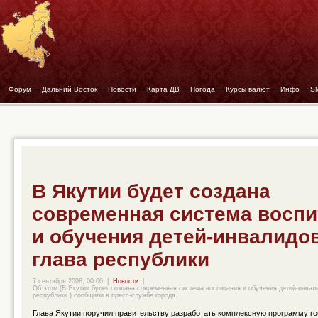
Форум
- -
Дальний Восток
- -
Новости
- -
Карта ДВ
- -
Погода
- -
Курсы валют
- -
Инфо
- -
S
В Якутии будет создана
современная система воспи
и обучения детей-инвалидов
глава республики
7 сентября 2008, 00:00
|
Новости
|
Об этом (В Якутии будет создана современная система воспитания и обучения детей-инвали
республики ) сообщили в пресс-службе города.
Глава Якутии поручил правительству разработать комплексную программу г