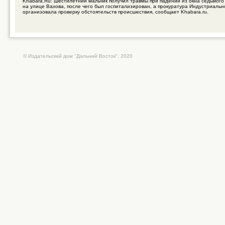
Khabara.Ru: Шестилетний мальчик получил травмы при падении из окна седьмого
на улице Вахова, после чего был госпитализирован, а прокуратура Индустриальн
организовала проверку обстоятельств происшествия, сообщает Khabara.ru.
© Издательский дом "Дальний Восток", 2020