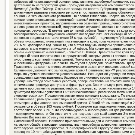
избираемый на ротационной основе представитель зарубежной компании, ве
деятельность на территории края - президент американской компании "Эксон
Лимитед" Джеймс Тейлор. Открывая заседание совета, Губернатор края расск
динамичном развитии экономики региона в посткризисный период, обозначил
социально-экономического развития. По словам Вячеслава Шпорта, на сего
привлечение иностранных инвестиций - важный источник финансирования п
инвестиционных проектов, направленных на развитие промышленного потенц
инновационных возможностей, модернизацию отраслей, связанных с освоени
природных ресурсов. "В результате активной работы Правительства края по 
благоприятного инвестиционного климата последние пять лет ежегодный объ
основные средства составил около 75 млрд. рублей", - подчеркнул Губернато
объем иностранных инвестиций, поступающих в край, пока незначителен и со
250 млн. долларов в год. "Даже то, что в этом году мы ожидаем привлечение
долларов, мало меняет ситуацию в этой сфере. Мы хотим исправить это пол
объем иностранных инвестиций", - отметил В. Шпорт. Правительство края по
обширный пакет инвестиционных предложений, которые должны привлечь вн
иностранных компаний и предприятий. Помогают создавать условия для при
инвестиций и федеральные власти. Выступая с докладом, заместитель Пред
Правительства края - министр экономического развития и внешних связей кр
Калашников доложил, что за последнее время Правительство РФ реализовал
меры по улучшению инвестиционного климата. Речь идет об упрощении мигр
сокращении административных барьеров по снижению сроков проведения эк
упрощению отвода земельных участков, совершенствовании таможенного ад
оптимизации процедур доступа к инфраструктуре. Значительную роль играю
целевые программы по развитию инфраструктуры, которых насчитывается 14
действуют проекты с участием ГК "Внешэкономбанк", реализован механизм 
экономических зон. Предпринимаемые меры приводят к результату. По слова
Калашникова,; размеры инвестиций в основной капитал стабильно увеличива
несмотря на финансово-экономический кризис. Общий объем инвестиций в 2
ожидается в объеме 103 млрд. рублей. Последние три года нормы инвестиро
составляют более 30 %. "Это хороший уровень инвестирования для развива
- подчеркнул министр. Он отметил, что в текущем году край занимает 2-е ме
Дальнего Востока по объему поступивших иностранных инвестиций, уступая 
Сахалинской области. Наиболее привлекательными для иностранных компани
являются обрабатывающие производства: переработка древесины, цветная и
металлургия, нефтепереработка. "По географической структуре иностранных
последние 10 лет наблюдается довольно стабильная картина. Основными ин