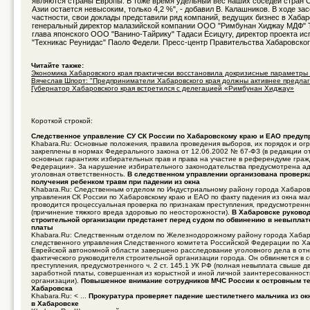
являются страны Европы. В тоже время удельный вес наших соседей стран 
Азии остается невысоким, только 4,2 %", - добавил В. Калашников. В ходе зас
частности, свои доклады представили ряд компаний, ведущих бизнес в Хабар
генеральный директор малазийской компании ООО "Римбунан Хиджау МДФ" Т
глава японского ООО "Ванино-Тайрику" Тадаси Ёсицугу, директор проекта и
"Техникас Реунидас" Паоло Федели. Пресс-центр Правительства Хабаровског
Читайте также:
Экономика Хабаровского края практически восстановила докризисные параметры .
Вячеслав Шпорт: "Предприниматели Хабаровского края должны активнее предлага
Губернатор Хабаровского края встретился с делегацией «Римбунан Хиджау»
Короткой строкой:
Следственное управление СУ СК России по Хабаровскому краю и ЕАО предуп
Khabara.Ru: Основные положения, правила проведения выборов, их порядок и ог
закреплены в нормах Федерального закона от 12.06.2002 № 67-ФЗ (в редакции о
основных гарантиях избирательных прав и права на участие в референдуме гра
Федерации». За нарушение избирательного законодательства предусмотрена а
уголовная ответственность.
В следственном управлении организована проверк
получения ребенком травм при падении из окна
Khabara.Ru: Следственным отделом по Индустриальному району города Хабаров
управления СК России по Хабаровскому краю и ЕАО по факту падения из окна ма
проводится процессуальная проверка по признакам преступления, предусмотренно
(причинение тяжкого вреда здоровью по неосторожности).
В Хабаровске руково
строительной организации предстанет перед судом по обвинению в невыплат
платы
Khabara.Ru: Следственным отделом по Железнодорожному району города Хабар
следственного управления Следственного комитета Российской Федерации по Х
Еврейской автономной области завершено расследование уголовного дела в от
фактического руководителя строительной организации города. Он обвиняется в
преступления, предусмотренного ч. 2 ст. 145.1 УК РФ (полная невыплата свыше д
заработной платы, совершенная из корыстной и иной личной заинтересованнос
организации).
Повышенное внимание сотрудников МЧС России к островным т
Хабаровска
Khabara.Ru: < ...
Прокуратура проверяет падение шестилетнего мальчика из ок
в Хабаровске