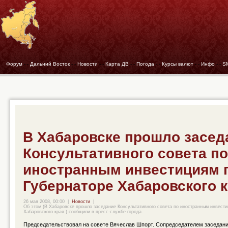
Форум
- -
Дальний Восток
- -
Новости
- -
Карта ДВ
- -
Погода
- -
Курсы валют
- -
Инфо
- -
S
В Хабаровске прошло засед
Консультативного совета по
иностранным инвестициям 
Губернаторе Хабаровского 
26 мая 2008, 00:00
|
Новости
|
Об этом (В Хабаровске прошло заседание Консультативного совета по иностранным инвести
Хабаровского края ) сообщили в пресс-службе города.
Председательствовал на совете Вячеслав Шпорт. Сопредседателем заседани