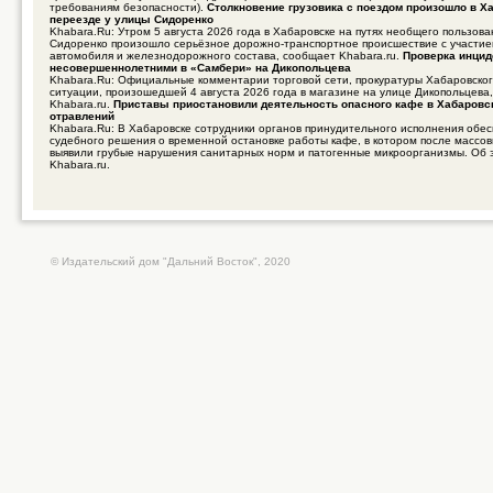
требованиям безопасности).
Столкновение грузовика с поездом произошло в Х
переезде у улицы Сидоренко
Khabara.Ru: Утром 5 августа 2026 года в Хабаровске на путях необщего пользов
Сидоренко произошло серьёзное дорожно-транспортное происшествие с участие
автомобиля и железнодорожного состава, сообщает Khabara.ru.
Проверка инцид
несовершеннолетними в «Самбери» на Дикопольцева
Khabara.Ru: Официальные комментарии торговой сети, прокуратуры Хабаровског
ситуации, произошедшей 4 августа 2026 года в магазине на улице Дикопольцева
Khabara.ru.
Приставы приостановили деятельность опасного кафе в Хабаровс
отравлений
Khabara.Ru: В Хабаровске сотрудники органов принудительного исполнения обе
судебного решения о временной остановке работы кафе, в котором после массо
выявили грубые нарушения санитарных норм и патогенные микроорганизмы. Об 
Khabara.ru.
© Издательский дом "Дальний Восток", 2020