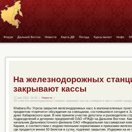
Форум
- -
Дальний Восток
- -
Новости
- -
Карта ДВ
- -
Погода
- -
Курсы валют
- -
Инфо
- -
S
На железнодорожных станц
закрывают кассы
17 мая 2012, 04:40
|
Новости
|
Об этом (На железнодорожных станциях закрывают кассы) сообщили в пресс-службе города
Khabara.Ru: Угроза закрытия железнодорожных касс в малонаселенных пункт
предметом «горячего» обсуждения на совещании, состоявшемся сегодня в З
думе Хабаровского края. В нем приняли участие депутаты и руководители ст
подразделений и дочерних предприятий ОАО «РЖД» на Дальнем Востоке. Ка
начальник Дальневосточного филиала ОАО «Федеральная пассажирская ком
Караев, в соответствии с ведомственными нормативами и приказами железн
где продается менее 50 билетов в сутки, подлежат закрытию. Издержки на их