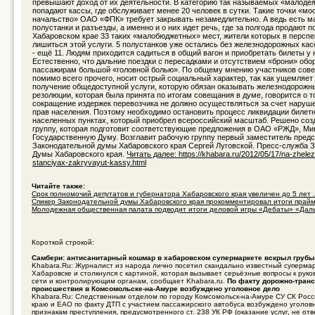
превышают доход от их деятельности. В категорию так называемых «малоде
попадают кассы, где обслуживает менее 20 человек в сутки. Такие точки «мо
начальство» ОАО «ФПК» требует закрывать незамедлительно. А ведь есть м
полустанки и разъезды, а именно и о них идет речь, где за полгода продают по
Хабаровском крае 33 таких «малобюджетных» мест, жители которых в перспе
лишиться этой услуги. 5 полустанков уже остались без железнодорожных кас
- ещё 11. Людям приходится садиться в общий вагон и приобретать билеты у 
Естественно, что дальние поездки с пересадками и отсутствием «брони» об
пассажирам большой «головной болью». По общему мнению участников сове
помимо всего прочего, носит острый социальный характер, так как ущемляет
получение общедоступной услуги, которую обязан оказывать железнодорожн
резолюции, которая была принята по итогам совещания в думе, говорится о т
сокращение издержек перевозчика не должно осуществляться за счет наруш
прав населения. Поэтому необходимо остановить процесс ликвидации билетн
населенных пунктах, который приобрел всероссийский масштаб. Решено соз
группу, которая подготовит соответствующие предложения в ОАО «РЖД», Ми
Государственную Думу. Возглавит рабочую группу первый заместитель пред
Законодательной думы Хабаровского края Сергей Луговской. Пресс-служба 
Думы Хабаровского края.
Читать далее: https://khabara.ru/2012/05/17/na-zhel
stanciyax-zakryvayut-kassy.html
Читайте также:
Срок полномочий депутатов и губернатора Хабаровского края увеличен до 5 лет .
Спикер Законодательной думы Хабаровского края прокомментировал итоги прайме
Молодежная общественная палата подводит итоги деловой игры «Дебаты» «Дальн
Короткой строкой:
Самбери: антисанитарный кошмар в хабаровском супермаркете вскрыл груб
Khabara.Ru: Журналист из народа лично посетил скандально известный суперма
Хабаровске и столкнулся с картиной, которая вызывает серьёзные вопросы к руко
сети и контролирующим органам, сообщает Khabara.ru.
По факту дорожно-транс
происшествия в Комсомольске-на-Амуре возбуждено уголовное дело
Khabara.Ru: Следственным отделом по городу Комсомольск-на-Амуре СУ СК Росс
краю и ЕАО по факту ДТП с участием пассажирского автобуса возбуждено уголов
признакам преступления, предусмотренного ст. 238 УК РФ (оказание услуг, не о