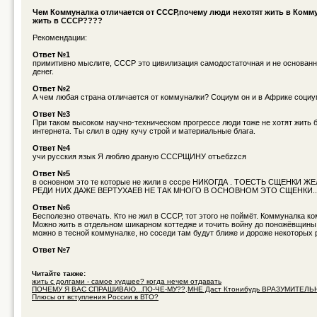
Чем Коммуналка отличается от СССР,почему люди нехотят жить в Комму
жить в СССР????
Рекомендации:
Ответ №1
примитивно мыслите, СССР это цивилизация самодостаточная и не основанн
денег.
Ответ №2
А чем любая страна отличается от коммуналки? Социум он и в Африке социу
Ответ №3
При таком высоком научно-техническом прогрессе люди тоже не хотят жить 
интернета. Ты слил в одну кучу строй и материальные блага.
Ответ №4
учи русския язык Я люблю драную СССРЩИНУ отъебzzся
Ответ №5
в основном это те которые не жили в сссре НИКОГДА . ТОЕСТЬ СЩЕНКИ Ж
РЕДИ НИХ ДАЖЕ ВЕРТУХАЕВ НЕ ТАК МНОГО В ОСНОВНОМ ЭТО СЩЕНКИ..
Ответ №6
Бесполезно отвечать. Кто не жил в СССР, тот этого не поймёт. Коммуналка к
Можно жить в отдельном шикарном коттедже и точить войну до поножёвщины 
можно в тесной коммуналке, но соседи там будут ближе и дороже некоторых р
Ответ №7
Читайте также:
жить с долгами - самое худшее? когда нечем отдавать
ПОЧЕМУ Я ВАС СПРАШИВАЮ...ПО-ЧЕ-МУ??,МНЕ Даст Ктонибудь ВРАЗУМИТЕЛЬН
Плюсы от вступления России в ВТО?