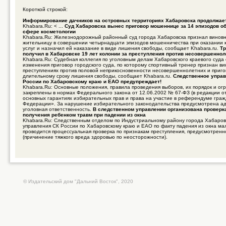
Короткой строкой:
Информирование дачников на островных территориях Хабаровска продолжае
Khabara.Ru: < ...
Суд Хабаровска вынес приговор мошеннице за 14 эпизодов об
сфере косметологии
Khabara.Ru: Железнодорожный районный суд города Хабаровска признал винов
жительницу в совершении четырнадцати эпизодов мошенничества при оказании 
услуг и назначил ей наказание в виде лишения свободы, сообщает Khabara.ru.
Тр
получил в Хабаровске 19 лет колонии за преступления против несовершенно
Khabara.Ru: Судебная коллегия по уголовным делам Хабаровского краевого суда
изменения приговор городского суда, по которому спортивный тренер признан в
преступлениях против половой неприкосновенности несовершеннолетних и приго
длительному сроку лишения свободы, сообщает Khabara.ru.
Следственное управ
России по Хабаровскому краю и ЕАО предупреждает!
Khabara.Ru: Основные положения, правила проведения выборов, их порядок и ог
закреплены в нормах Федерального закона от 12.06.2002 № 67-ФЗ (в редакции о
основных гарантиях избирательных прав и права на участие в референдуме гра
Федерации». За нарушение избирательного законодательства предусмотрена а
уголовная ответственность.
В следственном управлении организована проверк
получения ребенком травм при падении из окна
Khabara.Ru: Следственным отделом по Индустриальному району города Хабаров
управления СК России по Хабаровскому краю и ЕАО по факту падения из окна ма
проводится процессуальная проверка по признакам преступления, предусмотренно
(причинение тяжкого вреда здоровью по неосторожности).
© Издательский дом "Дальний Восток", 2020