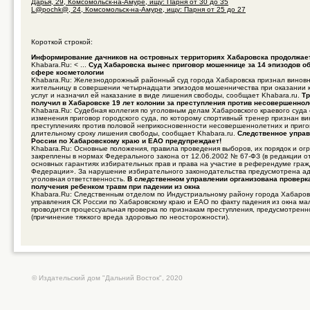
Дарья, 29, Комсомольск-на-Амуре, ищу: Парня от 30 до 35
L@pochk@, 24, Комсомольск-на-Амуре, ищу: Парня от 25 до 27
Короткой строкой:
Информирование дачников на островных территориях Хабаровска продолжае
Khabara.Ru: < ...
Суд Хабаровска вынес приговор мошеннице за 14 эпизодов об
сфере косметологии
Khabara.Ru: Железнодорожный районный суд города Хабаровска признал винов
жительницу в совершении четырнадцати эпизодов мошенничества при оказании 
услуг и назначил ей наказание в виде лишения свободы, сообщает Khabara.ru.
Тр
получил в Хабаровске 19 лет колонии за преступления против несовершенно
Khabara.Ru: Судебная коллегия по уголовным делам Хабаровского краевого суда
изменения приговор городского суда, по которому спортивный тренер признан в
преступлениях против половой неприкосновенности несовершеннолетних и приго
длительному сроку лишения свободы, сообщает Khabara.ru.
Следственное управ
России по Хабаровскому краю и ЕАО предупреждает!
Khabara.Ru: Основные положения, правила проведения выборов, их порядок и ог
закреплены в нормах Федерального закона от 12.06.2002 № 67-ФЗ (в редакции о
основных гарантиях избирательных прав и права на участие в референдуме гра
Федерации». За нарушение избирательного законодательства предусмотрена а
уголовная ответственность.
В следственном управлении организована проверк
получения ребенком травм при падении из окна
Khabara.Ru: Следственным отделом по Индустриальному району города Хабаров
управления СК России по Хабаровскому краю и ЕАО по факту падения из окна ма
проводится процессуальная проверка по признакам преступления, предусмотренно
(причинение тяжкого вреда здоровью по неосторожности).
© Издательский дом "Дальний Восток", 2020