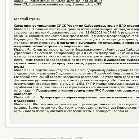
Дарья, 29, Комсомольск-на-Амуре, ищу: Парня от 30 до 35
Лёля, 23, Комсомольск-на-Амуре, ищу: Парня от 25 до 33
Короткой строкой:
Следственное управление СУ СК России по Хабаровскому краю и ЕАО предуп
Khabara.Ru: Основные положения, правила проведения выборов, их порядок и ог
закреплены в нормах Федерального закона от 12.06.2002 № 67-ФЗ (в редакции о
основных гарантиях избирательных прав и права на участие в референдуме гра
Федерации». За нарушение избирательного законодательства предусмотрена а
уголовная ответственность.
В следственном управлении организована проверк
получения ребенком травм при падении из окна
Khabara.Ru: Следственным отделом по Индустриальному району города Хабаров
управления СК России по Хабаровскому краю и ЕАО по факту падения из окна ма
проводится процессуальная проверка по признакам преступления, предусмотренно
(причинение тяжкого вреда здоровью по неосторожности).
В Хабаровске руково
строительной организации предстанет перед судом по обвинению в невыплат
платы
Khabara.Ru: Следственным отделом по Железнодорожному району города Хабар
следственного управления Следственного комитета Российской Федерации по Х
Еврейской автономной области завершено расследование уголовного дела в от
фактического руководителя строительной организации города. Он обвиняется в
преступления, предусмотренного ч. 2 ст. 145.1 УК РФ (полная невыплата свыше д
заработной платы, совершенная из корыстной и иной личной заинтересованнос
организации).
Повышенное внимание сотрудников МЧС России к островным т
Хабаровска
Khabara.Ru: < ...
Прокуратура проверяет падение шестилетнего мальчика из ок
в Хабаровске
Khabara.Ru: Шестилетний мальчик получил травмы при падении из окна седьмого
на улице Вахова, после чего был госпитализирован, а прокуратура Индустриальн
организовала проверку обстоятельств происшествия, сообщает Khabara.ru.
© Издательский дом "Дальний Восток", 2020