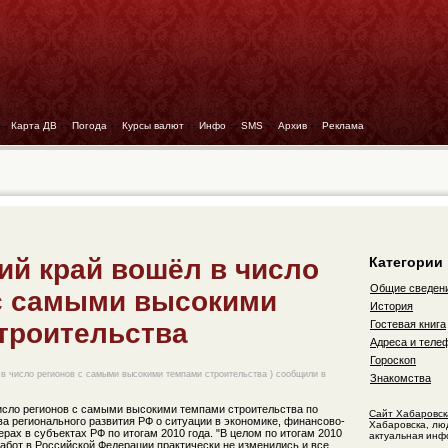
- -
Карта ДВ
- -
Погода
- -
Курсы валют
- -
Инфо
- -
SMS
- -
Архив
- -
Реклама
ий край вошёл в число
Категории
Общие сведен
с самыми высокими
История
троительства
Гостевая книга
Адреса и теле
Гороскоп
 в число регионов с самыми высокими темпами строительства ) сообщили в
Знакомства
исло регионов с самыми высокими темпами строительства по
Сайт Хабаровск
а регионального развития РФ о ситуации в экономике, финансово-
Хабаровска, лю
рах в субъектах РФ по итогам 2010 года. "В целом по итогам 2010
актуальная инф
абот в Российской Федерации практически не изменились и все