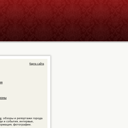
Карта сайта
ия
фоны
а
: обзоры и репортажи города
ди и события, интервью,
ормация, фотографии.