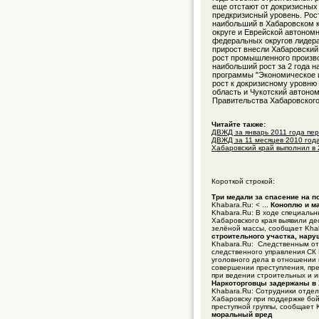
еще отстают от докризисных 
предкризисный уровень. Рост
наибольший в Хабаровском к
округе и Еврейской автономн
федеральных округов лидер
прирост внесли Хабаровский
рост промышленного произво
наибольший рост за 2 года 
программы "Экономическое и
рост к докризисному уровню 
область и Чукотский автоно
Правительства Хабаровского
Читайте также:
ДВЖД за январь 2011 года пер
ДВЖД за 11 месяцев 2010 года
Хабаровский край выполнил в 
Короткой строкой:
Три медали за спасение на 
Khabara.Ru: < ...
Коноплю и ма
Khabara.Ru: В ходе специаль
Хабаровского края выявили де
зелёной массы, сообщает Kha
строительного участка, нар
Khabara.Ru: Следственным о
следственного управления СК
уголовного дела в отношении 
совершении преступления, пре
при ведении строительных и и
Наркоторговцы задержаны в 
Khabara.Ru: Сотрудники отдел
Хабаровску при поддержке бо
преступной группы, сообщает 
моральный вред