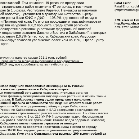
показателей. Тем не менее, 19 регионов преодолели
Fatal Error
 строительных работ отмечен в 47 регионах, в том числе
Fatal Error: cou
(http://informer.
рае (в 1,5 раза), Республике Карелия, Ненецком автономном
ой области", - уточняется в докладе министерства. Среди
ами роста были ЮФО и ДФО — 106,2%, где основной вклад в
XML error in Fil
 и Приморский края. По итогам прошедшего года зафиксирован
http://www.cbr.
дства на уровне 108,2 процента. Среди групп регионов
XML error: Misma
наблюдается в регионах-участниках федеральной целевой
 социальное развитие Дальнего Востока и Забайкалья", в которых
составил 110,7% (в частности, Хабаровский край, Амурская
мный округ показали увеличение более чем на 15%). Пресс-центр
 края
ечислила налогов свыше 561,1 млн. рублей
 перечислила в бюджеты регионов и государственн ...
2010 году все соцобязательства - губернатор
пожаре получили хабаровские огнеборцы МЧС России
к массово уничтожили в Хабаровском крае
ных мероприятий сотрудники правоохранительных органов
сятки фактов культивирования запрещённых растений и изъяли тонны
bara.ru.
В Хабаровске перед судом предстанет начальник
ушивший правила безопасности при ведении строительных работ
тделом по Железнодорожному району города Хабаровска
 России по Хабаровскому краю и ЕАО завершено расследование
начальника строительного участка местной компании. Он обвиняется в
дусмотренного ч. 1 ст. 216 УК РФ (нарушение правил безопасности
ных работ, повлекшее причинение тяжкого вреда здоровью человека).
Хабаровске после попытки скрыться от полиции
а по контролю за оборотом наркотиков УМВД России по городу
йцов ОМОН Росгвардии пресекли деятельность предполагаемой
Khabara.ru.
Укус уха в Совгавани: суд взыскал 200 тысяч рублей за