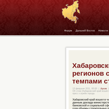
Форум
- -
Дальний Восток
- -
Новости
Хабаровск
регионов 
темпами с
13 февраля 2011, 00:00
|
Архив
|
Об этом (Хабаровский край вошёл
пресс-службе города.
Хабаровский край вошел в ч
данным доклада министерств
банковской и социальной сфе
года объемы строительных р