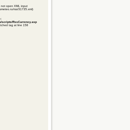
ld not open XML input
gismeteo.ru/rss/31735.xml)
e:
ru/scripts/RssCurrency.asp
tched tag at line 158