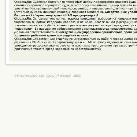
Khabara.Ru: Судебная коллегия по уголовным делам Хабаровского краевого суда
изменения приговор городского суда, по которому спортивный тренер признан в
преступлениях против половой неприкосновенности несовершеннолетних и приго
длительному сроку лишения свободы, сообщает Khabara.ru.
Следственное управ
России по Хабаровскому краю и ЕАО предупреждает!
Khabara.Ru: Основные положения, правила проведения выборов, их порядок и ог
закреплены в нормах Федерального закона от 12.06.2002 № 67-ФЗ (в редакции о
основных гарантиях избирательных прав и права на участие в референдуме гра
Федерации». За нарушение избирательного законодательства предусмотрена а
уголовная ответственность.
В следственном управлении организована проверк
получения ребенком травм при падении из окна
Khabara.Ru: Следственным отделом по Индустриальному району города Хабаров
управления СК России по Хабаровскому краю и ЕАО по факту падения из окна ма
проводится процессуальная проверка по признакам преступления, предусмотренно
(причинение тяжкого вреда здоровью по неосторожности).
© Издательский дом "Дальний Восток", 2020