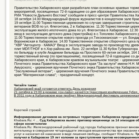
Хабаровского края ) сообщили в пресс-службе города.
Правительство Хабаровского края разработало план основных краевых торж
мероприятий, посвященных 72-й годовщине со дня образования Хабаровского
РИА "Новости Дальнего Востока" сообщили в пресс-центре Правительства Ха
18 октября 14.00 Международный форум журналистов в концертном зале Кра
19 октября 11.00 Торжественная церемония по случаю завершения строитель
ветеранов ВОВ по ул. Флегонтова, 2 в Хабаровске. 11.30 Торжественная цере
эксплуатацию жилого ипотечного дома по ул. Флегонтова в Хабаровске. 12.3
ввод в эксплуатацию детского дома (пристройка) в с.Тополево Хабаровского 
11.00 Торжественное открытие нового проезда ул.Тихоокеанская — ул. Бонда
Воронежская в Хабаровске. 14.00 Торжественное открытие сборочного цеха
"ХВР "Автоцентр - КАМАЗ" Ввод в эксплуатацию завода по производству дре
плит MDF/THDF в п.Хор района им. Лазо. 22 октября 11.30 Кубок Губернатора
по бильярду в клубе Академии бильярда на Проспекте 60-летия октября, 164 
торжественный вечер (по приглашениям), посвященный 72-й годовщине со д
Хабаровского края, в Хабаровском краевом музыкальном театре: - церемони
Почетного знака Правительства Хабаровского края "За заслуги" имени Н.Н. 
Амурского; - церемония вручения Почетного знака Правительства Хабаровско
"Заслуженный ветеран"; - церемония вручения Почетного знака Правительст
края "Материнская слава"; - праздничный концерт.
Читайте также:
Хабаровский край готовится отметить День рождения
21 октября в 15:00 в режиме «он-лайн» начнётся трансляция конференции Губер .
В 2011 году в Хабаровском крае пройдет Международный фестиваль церемониаль
Короткой строкой:
Информирование дачников на островных территориях Хабаровска продолжае
Khabara.Ru: < ...
Суд Хабаровска вынес приговор мошеннице за 14 эпизодов об
сфере косметологии
Khabara.Ru: Железнодорожный районный суд города Хабаровска признал винов
жительницу в совершении четырнадцати эпизодов мошенничества при оказании 
услуг и назначил ей наказание в виде лишения свободы, сообщает Khabara.ru.
Тр
получил в Хабаровске 19 лет колонии за преступления против несовершенно