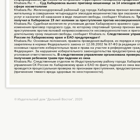
Khabara.Ru: < ...
Суд Хабаровска вынес приговор мошеннице за 14 эпизодов об
сфере косметологии
Khabara.Ru: Железнодорожный районный суд города Хабаровска признал винов
жительницу в совершении четырнадцати эпизодов мошенничества при оказании 
услуг и назначил ей наказание в виде лишения свободы, сообщает Khabara.ru.
Тр
получил в Хабаровске 19 лет колонии за преступления против несовершенно
Khabara.Ru: Судебная коллегия по уголовным делам Хабаровского краевого суда
изменения приговор городского суда, по которому спортивный тренер признан в
преступлениях против половой неприкосновенности несовершеннолетних и приго
длительному сроку лишения свободы, сообщает Khabara.ru.
Следственное управ
России по Хабаровскому краю и ЕАО предупреждает!
Khabara.Ru: Основные положения, правила проведения выборов, их порядок и ог
закреплены в нормах Федерального закона от 12.06.2002 № 67-ФЗ (в редакции о
основных гарантиях избирательных прав и права на участие в референдуме гра
Федерации». За нарушение избирательного законодательства предусмотрена а
уголовная ответственность.
В следственном управлении организована проверк
получения ребенком травм при падении из окна
Khabara.Ru: Следственным отделом по Индустриальному району города Хабаров
управления СК России по Хабаровскому краю и ЕАО по факту падения из окна ма
проводится процессуальная проверка по признакам преступления, предусмотренно
(причинение тяжкого вреда здоровью по неосторожности).
© Издательский дом "Дальний Восток", 2020