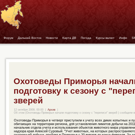
Форум
- -
Дальний Восток
- -
Новости
- -
Карта ДВ
- -
Погода
- -
Курсы валют
- -
Инфо
- -
S
Охотоведы Приморья начал
подготовку к сезону с "пере
зверей
12 октября 2009, 00:00
|
Архив
|
Об этом (Охотоведы Приморья начали подготовку к сезону с "переписи" зверей ) сообщили в
Охотоведы Приморья в четверг приступили к учету всех диких копытных и п
обитающих на территории региона, для установления лимитов добычи на 2011
начальник отдела учета и использования объектов животного мира управлен
надзора края Алексей Суровый. "Учет животных, на которых распространяют
охотничьей добычи, пройдет в Приморье с 20 января до конца февраля. За э