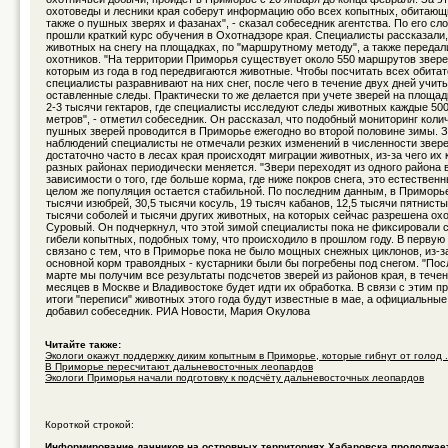
охотоведы и лесники края соберут информацию обо всех копытных, обитающи
также о пушных зверях и фазанах", - сказал собеседник агентства. По его сл
прошли краткий курс обучения в Охотнадзоре края. Специалисты рассказали,
животных на снегу на площадках, по "маршрутному методу", а также передал
охотников. "На территории Приморья существует около 550 маршрутов зверей
которым из года в год передвигаются животные. Чтобы посчитать всех обитат
специалисты разравнивают на них снег, после чего в течение двух дней учит
оставленные следы. Практически то же делается при учете зверей на площа
2-3 тысячи гектаров, где специалисты исследуют следы животных каждые 50
метров", - отметил собеседник. Он рассказал, что подобный мониторинг коли
пушных зверей проводится в Приморье ежегодно во второй половине зимы. З
наблюдений специалисты не отмечали резких изменений в численности звере
достаточно часто в лесах края происходят миграции животных, из-за чего их 
разных районах периодически меняется. "Звери переходят из одного района в
зависимости о того, где больше корма, где ниже покров снега, это естествен
целом же популяция остается стабильной. По последним данным, в Приморье
тысячи изюбрей, 30,5 тысячи косуль, 19 тысяч кабанов, 12,5 тысячи пятнисты
тысячи соболей и тысячи других животных, на которых сейчас разрешена охот
Суровый. Он подчеркнул, что этой зимой специалисты пока не фиксировали 
гибели копытных, подобных тому, что происходило в прошлом году. В первую
связано с тем, что в Приморье пока не было мощных снежных циклонов, из-з
основной корм травоядных - кустарники были бы погребены под снегом. "После
марте мы получим все результаты подсчетов зверей из районов края, в тече
месяцев в Москве и Владивостоке будет идти их обработка. В связи с этим 
итоги "переписи" животных этого года будут известные в мае, а официальные -
добавил собеседник. РИА Новости, Мария Окулова
Читайте также:
Экологи окажут поддержку диким копытным в Приморье, которые гибнут от голод .
В Приморье пересчитают дальневосточных леопардов
Экологи Приморья начали подготовку к подсчёту дальневосточных леопардов
Короткой строкой:
Информирование дачников на островных территориях Хабаровска продолжае