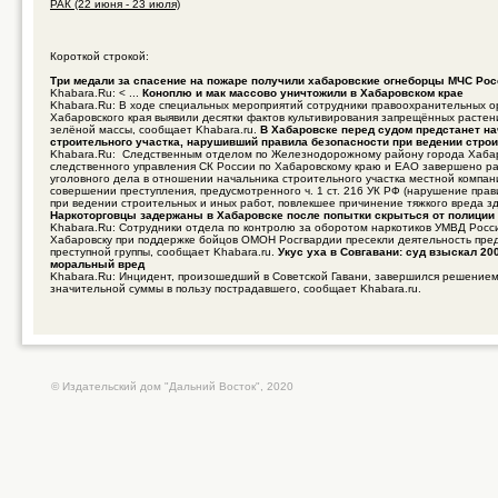
РАК (22 июня - 23 июля)
Короткой строкой:
Три медали за спасение на пожаре получили хабаровские огнеборцы МЧС Рос
Khabara.Ru: < ...
Коноплю и мак массово уничтожили в Хабаровском крае
Khabara.Ru: В ходе специальных мероприятий сотрудники правоохранительных о
Хабаровского края выявили десятки фактов культивирования запрещённых растен
зелёной массы, сообщает Khabara.ru.
В Хабаровске перед судом предстанет н
строительного участка, нарушивший правила безопасности при ведении стро
Khabara.Ru: Следственным отделом по Железнодорожному району города Хаба
следственного управления СК России по Хабаровскому краю и ЕАО завершено р
уголовного дела в отношении начальника строительного участка местной компан
совершении преступления, предусмотренного ч. 1 ст. 216 УК РФ (нарушение пра
при ведении строительных и иных работ, повлекшее причинение тяжкого вреда зд
Наркоторговцы задержаны в Хабаровске после попытки скрыться от полиции
Khabara.Ru: Сотрудники отдела по контролю за оборотом наркотиков УМВД Росси
Хабаровску при поддержке бойцов ОМОН Росгвардии пресекли деятельность пре
преступной группы, сообщает Khabara.ru.
Укус уха в Совгавани: суд взыскал 20
моральный вред
Khabara.Ru: Инцидент, произошедший в Советской Гавани, завершился решением
значительной суммы в пользу пострадавшего, сообщает Khabara.ru.
© Издательский дом "Дальний Восток", 2020