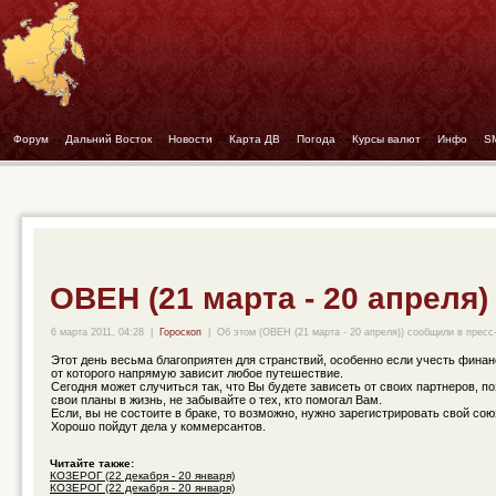
Форум
- -
Дальний Восток
- -
Новости
- -
Карта ДВ
- -
Погода
- -
Курсы валют
- -
Инфо
- -
S
ОВЕН (21 марта - 20 апреля)
6 марта 2011, 04:28
|
Гороскоп
|
Об этом (ОВЕН (21 марта - 20 апреля)) сообщили в пресс
Этот день весьма благоприятен для странствий, особенно если учесть фина
от которого напрямую зависит любое путешествие.
Сегодня может случиться так, что Вы будете зависеть от своих партнеров, п
свои планы в жизнь, не забывайте о тех, кто помогал Вам.
Если, вы не состоите в браке, то возможно, нужно зарегистрировать свой сою
Хорошо пойдут дела у коммерсантов.
Читайте также:
КОЗЕРОГ (22 декабря - 20 января)
КОЗЕРОГ (22 декабря - 20 января)