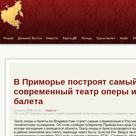
Форум
- -
Дальний Восток
- -
Новости
- -
Карта ДВ
- -
Погода
- -
Курсы валют
- -
Инфо
- -
S
В Приморье построят самы
современный театр оперы 
балета
24 марта 2008, 00:00
|
Новости
|
Об этом (В Приморье построят самый современный театр оперы и балета ) сообщили в прес
Театр оперы и балеты во Владивостоке станет самым современным в России
техническому оснащению. Об этом сообщил губернатор Приморского края Се
итогам посещения строящегося объекта. Театр оперы и балета возводится н
в районе окончания мостового перехода через бухту Золотой Рог. Ввод в экс
запланирован к сентябрю 2012 года, к началу саммита АТЭС. Стоимость объек