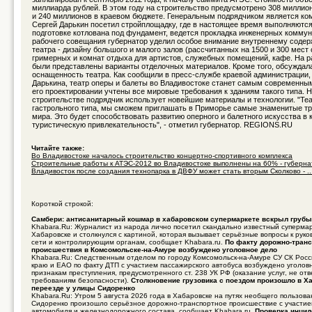
миллиарда рублей. В этом году на строительство предусмотрено 308 милли
и 240 миллионов в краевом бюджете. Генеральным подрядчиком является ком
Сергей Дарькин посетил стройплощадку, где в настоящее время выполняются
подготовке котлована под фундамент, ведется прокладка инженерных коммун
рабочего совещания губернатор уделил особое внимание внутреннему соде
театра - дизайну большого и малого залов (рассчитанных на 1500 и 300 мест 
гримерных и комнат отдыха для артистов, служебных помещений, кафе. На 
были представлены варианты отделочных материалов. Кроме того, обсуждал
оснащенность театра. Как сообщили в пресс-службе краевой администрации,
Дарькина, театр оперы и балеты во Владивостоке станет самым современным
его проектировании учтены все мировые требования к зданиям такого типа. Н
строительстве подрядчик использует новейшие материалы и технологии. "Теа
гастрольного типа, мы сможем приглашать в Приморье самые знаменитые тр
мира. Это будет способствовать развитию оперного и балетного искусства в 
туристическую привлекательность", - отметил губернатор. REGIONS.RU
Читайте также:
Во Владивостоке началось строительство концертно-спортивного комплекса
Строительные работы к АТЭС-2012 во Владивостоке выполнены на 60% - губернат
Владивосток после создания технопарка в ДВФУ может стать вторым Сколково - ..
Короткой строкой:
Самбери: антисанитарный кошмар в хабаровском супермаркете вскрыл груб
Khabara.Ru: Журналист из народа лично посетил скандально известный суперма
Хабаровске и столкнулся с картиной, которая вызывает серьёзные вопросы к руко
сети и контролирующим органам, сообщает Khabara.ru.
По факту дорожно-транс
происшествия в Комсомольске-на-Амуре возбуждено уголовное дело
Khabara.Ru: Следственным отделом по городу Комсомольск-на-Амуре СУ СК Росс
краю и ЕАО по факту ДТП с участием пассажирского автобуса возбуждено уголов
признакам преступления, предусмотренного ст. 238 УК РФ (оказание услуг, не о
требованиям безопасности).
Столкновение грузовика с поездом произошло в Х
переезде у улицы Сидоренко
Khabara.Ru: Утром 5 августа 2026 года в Хабаровске на путях необщего пользов
Сидоренко произошло серьёзное дорожно-транспортное происшествие с участие
автомобиля и железнодорожного состава, сообщает Khabara.ru.
Проверка инцид