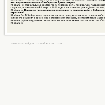
несовершеннолетними в «Самбери» на Дикопольцева
Khabara.Ru: Официальные комментарии торговой сети, прокуратуры Хабаровског
ситуации, произошедшей 4 августа 2026 года в магазине на улице Дикопольцева
Khabara.ru.
Приставы приостановили деятельность опасного кафе в Хабаровс
отравлений
Khabara.Ru: В Хабаровске сотрудники органов принудительного исполнения обе
судебного решения о временной остановке работы кафе, в котором после массо
выявили грубые нарушения санитарных норм и патогенные микроорганизмы. Об 
Khabara.ru.
© Издательский дом "Дальний Восток", 2020