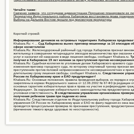
Читайте также:
Савченко заявила, что сотрудники администрации Порошенко планировали ее лик 
Прокуратура Индустриального района Хабаровска восстановила права гражданина
Выборы на Дальнем Востоке прошли под присмотром прокуратуры
Короткой строкой:
Информирование дачников на островных территориях Хабаровска продолжае
Khabara.Ru: < ...
Суд Хабаровска вынес приговор мошеннице за 14 эпизодов об
сфере косметологии
Khabara.Ru: Железнодорожный районный суд города Хабаровска признал винов
жительницу в совершении четырнадцати эпизодов мошенничества при оказании 
услуг и назначил ей наказание в виде лишения свободы, сообщает Khabara.ru.
Тр
получил в Хабаровске 19 лет колонии за преступления против несовершенно
Khabara.Ru: Судебная коллегия по уголовным делам Хабаровского краевого суда
изменения приговор городского суда, по которому спортивный тренер признан в
преступлениях против половой неприкосновенности несовершеннолетних и приго
длительному сроку лишения свободы, сообщает Khabara.ru.
Следственное управ
России по Хабаровскому краю и ЕАО предупреждает!
Khabara.Ru: Основные положения, правила проведения выборов, их порядок и ог
закреплены в нормах Федерального закона от 12.06.2002 № 67-ФЗ (в редакции о
основных гарантиях избирательных прав и права на участие в референдуме гра
Федерации». За нарушение избирательного законодательства предусмотрена а
уголовная ответственность.
В следственном управлении организована проверк
получения ребенком травм при падении из окна
Khabara.Ru: Следственным отделом по Индустриальному району города Хабаров
управления СК России по Хабаровскому краю и ЕАО по факту падения из окна ма
проводится процессуальная проверка по признакам преступления, предусмотренно
(причинение тяжкого вреда здоровью по неосторожности).