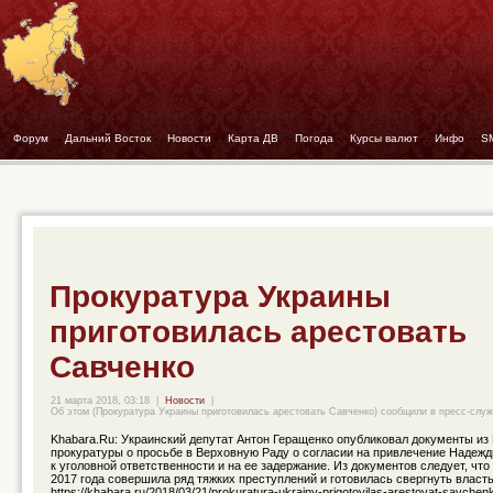
Форум
- -
Дальний Восток
- -
Новости
- -
Карта ДВ
- -
Погода
- -
Курсы валют
- -
Инфо
- -
S
Прокуратура Украины
приготовилась арестовать
Савченко
21 марта 2018, 03:18
|
Новости
|
Об этом (Прокуратура Украины приготовилась арестовать Савченко) сообщили в пресс-служ
Khabara.Ru: Украинский депутат Антон Геращенко опубликовал документы из
прокуратуры о просьбе в Верховную Раду о согласии на привлечение Надеж
к уголовной ответственности и на ее задержание. Из документов следует, что
2017 года совершила ряд тяжких преступлений и готовилась свергнуть власт
https://khabara.ru/2018/03/21/prokuratura-ukrainy-prigotovilas-arestovat-savchen