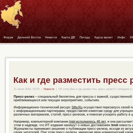
Форум
- -
Дальний Восток
- -
Новости
- -
Карта ДВ
- -
Погода
- -
Курсы валют
- -
Инфо
- -
S
Как и где разместить пресс 
21 июля 2016, 03:03
|
Новости
|
Об этом (Как и где разместить пресс релиз?) сообщили в 
Пресс-релиз
– специальный бюллетень для прессы с важной, существенной
приближающихся или текущих мероприятиях, событиях.
Информационно-технический ресурс
Stfw.Ru
осуществил перезапуск своей п
с информационными партнерами, предоставляя клиентам среду для упрощен
различных материалов, статей, пресс-релизов, и помогая ускорить работу в 
Например, компьютерной компании
Intel исполнилось 48 лет
, и она рассылает
этом в надежде, что ИТ-издания напишут о новых достижениях
Intel
новость 
Журналисты принимают решение о публикации пресс-релиза, исходя из акту
своих читателей. При этом
пресс-релизы
, имеющие явно коммерческий харак