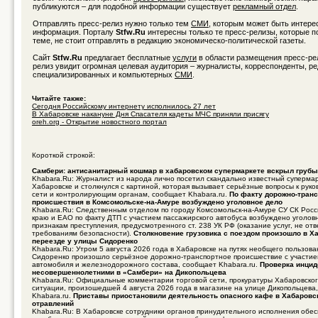
публикуются – для подобной информации существует
рекламный отдел
.
Отправлять пресс-релиз нужно только тем
СМИ
, которым может быть интере
информация. Порталу
Stfw.Ru
интересны только те пресс-релизы, которые 
теме, не стоит отправлять в редакцию экономическо-политической газеты.
Сайт
Stfw.Ru
предлагает бесплатные
услуги
в области размещения пресс-ре
релиз увидит огромная целевая аудитория – журналисты, корреспонденты, р
специализированных и компьютерных
СМИ
.
Читайте также:
Сегодня Российскому интернету исполнилось 27 лет
В Хабаровске накануне Дня Спасателя кадеты МЧС приняли присягу
oreh.org - Открытие новостного портал
Короткой строкой:
Самбери: антисанитарный кошмар в хабаровском супермаркете вскрыл груб
Khabara.Ru: Журналист из народа лично посетил скандально известный суперма
Хабаровске и столкнулся с картиной, которая вызывает серьёзные вопросы к руко
сети и контролирующим органам, сообщает Khabara.ru.
По факту дорожно-транс
происшествия в Комсомольске-на-Амуре возбуждено уголовное дело
Khabara.Ru: Следственным отделом по городу Комсомольск-на-Амуре СУ СК Росс
краю и ЕАО по факту ДТП с участием пассажирского автобуса возбуждено уголов
признакам преступления, предусмотренного ст. 238 УК РФ (оказание услуг, не о
требованиям безопасности).
Столкновение грузовика с поездом произошло в Х
переезде у улицы Сидоренко
Khabara.Ru: Утром 5 августа 2026 года в Хабаровске на путях необщего пользов
Сидоренко произошло серьёзное дорожно-транспортное происшествие с участие
автомобиля и железнодорожного состава, сообщает Khabara.ru.
Проверка инцид
несовершеннолетними в «Самбери» на Дикопольцева
Khabara.Ru: Официальные комментарии торговой сети, прокуратуры Хабаровског
ситуации, произошедшей 4 августа 2026 года в магазине на улице Дикопольцева
Khabara.ru.
Приставы приостановили деятельность опасного кафе в Хабаровс
отравлений
Khabara.Ru: В Хабаровске сотрудники органов принудительного исполнения обе