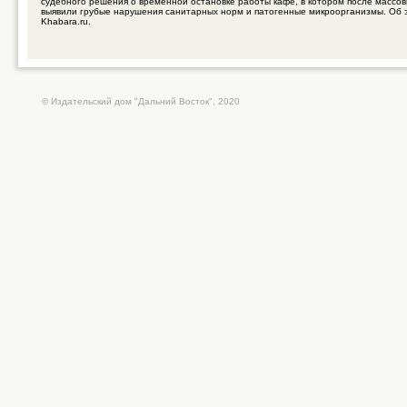
судебного решения о временной остановке работы кафе, в котором после массо
выявили грубые нарушения санитарных норм и патогенные микроорганизмы. Об 
Khabara.ru.
© Издательский дом "Дальний Восток", 2020