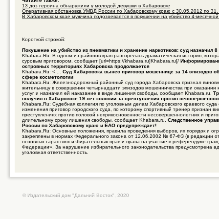
Читайте также:
13 доз героина обнаружили у молодой девушки в Хабаровске
Оперативная обстановка УМВД России по Хабаровскому краю с 30.05.2012 по 31. .
В Хабаровском крае мужчина подозревается в покушении на убийство 4-месячной 
Короткой строкой:
Покушение на убийство из пневматики и хранение наркотиков: суд назначил 8
Khabara.Ru: В одном из районов края разгорелась драматическая история, кото
суровым приговором, сообщает [url=https://khabara.ru]Khabara.ru[/
Информировани
островных территориях Хабаровска продолжается
Khabara.Ru: < ...
Суд Хабаровска вынес приговор мошеннице за 14 эпизодов об
сфере косметологии
Khabara.Ru: Железнодорожный районный суд города Хабаровска признал винов
жительницу в совершении четырнадцати эпизодов мошенничества при оказании 
услуг и назначил ей наказание в виде лишения свободы, сообщает Khabara.ru.
Тр
получил в Хабаровске 19 лет колонии за преступления против несовершенно
Khabara.Ru: Судебная коллегия по уголовным делам Хабаровского краевого суда
изменения приговор городского суда, по которому спортивный тренер признан в
преступлениях против половой неприкосновенности несовершеннолетних и приго
длительному сроку лишения свободы, сообщает Khabara.ru.
Следственное управ
России по Хабаровскому краю и ЕАО предупреждает!
Khabara.Ru: Основные положения, правила проведения выборов, их порядок и ог
закреплены в нормах Федерального закона от 12.06.2002 № 67-ФЗ (в редакции о
основных гарантиях избирательных прав и права на участие в референдуме гра
Федерации». За нарушение избирательного законодательства предусмотрена а
уголовная ответственность.
© Издательский дом "Дальний Восток", 2020