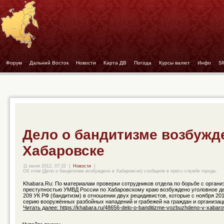
Форум
- -
Дальний Восток
- -
Новости
- -
Карта ДВ
- -
Погода
- -
Курсы валют
- -
Инфо
- -
S
Дело о бандитизме возбужд
Хабаровске
11 июля 2012, 07:32
|
Новости
|
Об этом (Дело о бандитизме возбуждено в Хабаровске) сообщили в пресс-службе города.
Khabara.Ru: По материалам проверки сотрудников отдела по борьбе с органи
преступностью УМВД России по Хабаровскому краю возбуждено уголовное дел
209 УК РФ (бандитизм) в отношении двух рецидивистов, которые с ноября 20
серию вооружённых разбойных нападений и грабежей на граждан и организаци
Читать далее: https://khabara.ru/48656-delo-o-banditizme-vozbuzhdeno-v-xabaro