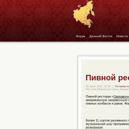
Форум
- -
Дальний Восток
- -
Новости
Пивной ре
26 июня 2012, 07:40
|
Гостевая к
Об этом (Пивной ресторан Заправ
Пивной ресторан «
Заправоч
американскую заправочную с
пивных колбасок и раков. Фор
Более 11 сортов разливного 
музыкальная шоу-программа,
розыгрыши.