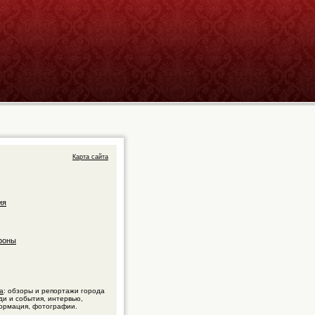
Карта сайта
ия
фоны
а
: обзоры и репортажи города
ди и события, интервью,
ормация, фотографии.