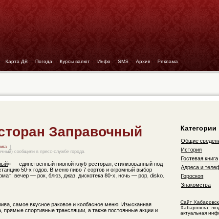
- -
Карта ДВ
- -
Погода
- -
Курсы валют
- -
Инфо
- -
SMS
- -
Архив
- -
Реклама
сторан Заправочный
Категории
Общие сведен
нига
|
История
очный) сообщили в пресс-службе города.
Гостевая книга
ный
» — единственный пивной клуб-ресторан, стилизованный под
Адреса и теле
танцию 50-х годов. В меню пиво 7 сортов и огромный выбор
мат: вечер — рок, блюз, джаз, дискотека 80-х, ночь — pop, disko.
Гороскоп
Знакомства
Сайт Хабаровск
пива, самое вкусное раковое и колбасное меню. Изысканная
Хабаровска, лю
 прямые спортивные трансляции, а также постоянные акции и
актуальная инф