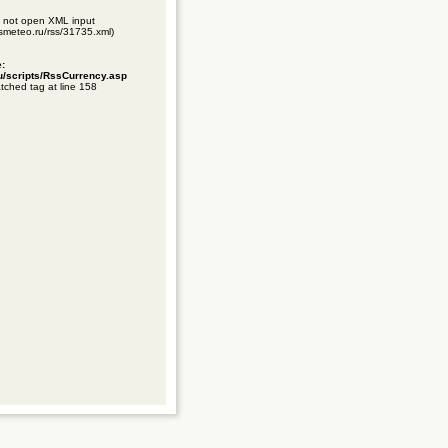
ld not open XML input
gismeteo.ru/rss/31735.xml)
e:
ru/scripts/RssCurrency.asp
tched tag at line 158