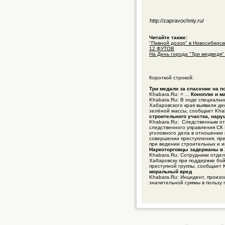
http://zapravochniy.ru/
Читайте также:
"Пивной дозор" в Новосибирске
12 ФУТОВ
На День города "Три медведя"
Короткой строкой:
Три медали за спасение на 
Khabara.Ru: < ...
Коноплю и ма
Khabara.Ru: В ходе специаль
Хабаровского края выявили де
зелёной массы, сообщает Kha
строительного участка, нар
Khabara.Ru: Следственным о
следственного управления СК
уголовного дела в отношении 
совершении преступления, пре
при ведении строительных и и
Наркоторговцы задержаны в 
Khabara.Ru: Сотрудники отдел
Хабаровску при поддержке бо
преступной группы, сообщает 
моральный вред
Khabara.Ru: Инцидент, произ
значительной суммы в пользу 