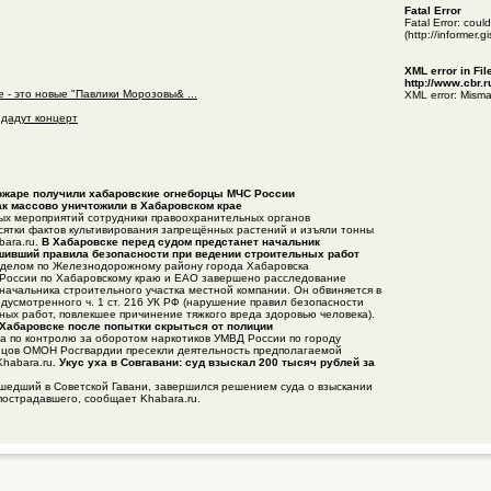
Fatal Error
Fatal Error: cou
(http://informer.
XML error in Fil
http://www.cbr.
 - это новые "Павлики Морозовы& ...
XML error: Misma
 дадут концерт
пожаре получили хабаровские огнеборцы МЧС России
к массово уничтожили в Хабаровском крае
ных мероприятий сотрудники правоохранительных органов
сятки фактов культивирования запрещённых растений и изъяли тонны
bara.ru.
В Хабаровске перед судом предстанет начальник
ушивший правила безопасности при ведении строительных работ
тделом по Железнодорожному району города Хабаровска
 России по Хабаровскому краю и ЕАО завершено расследование
начальника строительного участка местной компании. Он обвиняется в
дусмотренного ч. 1 ст. 216 УК РФ (нарушение правил безопасности
ных работ, повлекшее причинение тяжкого вреда здоровью человека).
Хабаровске после попытки скрыться от полиции
а по контролю за оборотом наркотиков УМВД России по городу
йцов ОМОН Росгвардии пресекли деятельность предполагаемой
Khabara.ru.
Укус уха в Совгавани: суд взыскал 200 тысяч рублей за
ошедший в Советской Гавани, завершился решением суда о взыскании
пострадавшего, сообщает Khabara.ru.