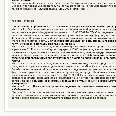
Читайте также:
Как Вы думаете, большинство россиян хотели бы поменять профессию или сменит
Доброе утро уважаемые россияне. Как дела? Вопрос: Какие меры по вашему мнен 
Какой по-вашему ТНТ лучше: старый (до 2003 г.) или новый?
Короткой строкой:
Следственное управление СУ СК России по Хабаровскому краю и ЕАО предуп
Khabara.Ru: Основные положения, правила проведения выборов, их порядок и ог
закреплены в нормах Федерального закона от 12.06.2002 № 67-ФЗ (в редакции о
основных гарантиях избирательных прав и права на участие в референдуме гра
Федерации». За нарушение избирательного законодательства предусмотрена а
уголовная ответственность.
В следственном управлении организована проверк
получения ребенком травм при падении из окна
Khabara.Ru: Следственным отделом по Индустриальному району города Хабаров
управления СК России по Хабаровскому краю и ЕАО по факту падения из окна ма
проводится процессуальная проверка по признакам преступления, предусмотренно
(причинение тяжкого вреда здоровью по неосторожности).
В Хабаровске руково
строительной организации предстанет перед судом по обвинению в невыплат
платы
Khabara.Ru: Следственным отделом по Железнодорожному району города Хабар
следственного управления Следственного комитета Российской Федерации по Х
Еврейской автономной области завершено расследование уголовного дела в от
фактического руководителя строительной организации города. Он обвиняется в
преступления, предусмотренного ч. 2 ст. 145.1 УК РФ (полная невыплата свыше д
заработной платы, совершенная из корыстной и иной личной заинтересованнос
организации).
Повышенное внимание сотрудников МЧС России к островным т
Хабаровска
Khabara.Ru: < ...
Прокуратура проверяет падение шестилетнего мальчика из ок
в Хабаровске
Khabara.Ru: Шестилетний мальчик получил травмы при падении из окна седьмого
на улице Вахова, после чего был госпитализирован, а прокуратура Индустриальн
организовала проверку обстоятельств происшествия, сообщает Khabara.ru.