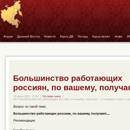
Форум
- -
Дальний Восток
- -
Новости
- -
Карта ДВ
- -
Погода
- -
Курсы валют
- -
Инфо
- -
S
Большинство работающих
россиян, по вашему, получаю
10 июня 2011, 12:04
|
Гостевая книга
|
Об этом (Большинство работающих россиян, по вашему, получают....) сообщили в пресс-слу
Вопрос по такой теме:
Большинство работающих россиян, по вашему, получают....
Рекомендации: