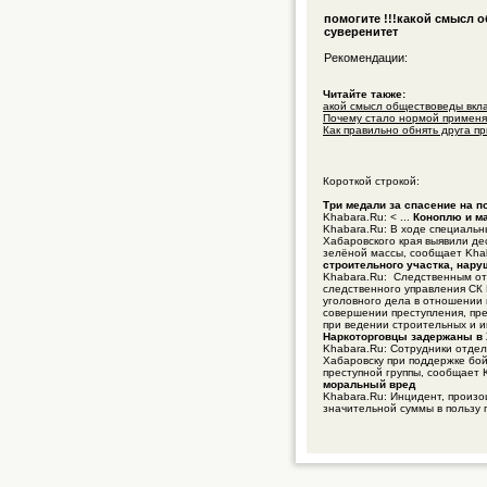
помогите !!!какой смысл 
суверенитет
Рекомендации:
Читайте также:
акой смысл обществоведы вкла
Почему стало нормой применя
Как правильно обнять друга пр
Короткой строкой:
Три медали за спасение на 
Khabara.Ru: < ...
Коноплю и ма
Khabara.Ru: В ходе специаль
Хабаровского края выявили де
зелёной массы, сообщает Kha
строительного участка, нар
Khabara.Ru: Следственным о
следственного управления СК
уголовного дела в отношении 
совершении преступления, пре
при ведении строительных и и
Наркоторговцы задержаны в 
Khabara.Ru: Сотрудники отдел
Хабаровску при поддержке бо
преступной группы, сообщает 
моральный вред
Khabara.Ru: Инцидент, произ
значительной суммы в пользу 