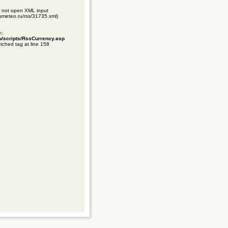
ld not open XML input
gismeteo.ru/rss/31735.xml)
e:
ru/scripts/RssCurrency.asp
tched tag at line 158