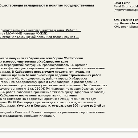
Fatal Error
обществоведы вкладывают в понятие государственный
Fatal Error: cou
(http://informer.
XML error in Fil
http://www.cbr.
XML error: Misma
дывают в понятие несовершенства р.ынка. Ребят с ...
ть к МУЖЧИНЕ понятие МУЖИК....
и встрече? Какой щекой левой или правой прижат ...
пожаре получили хабаровские огнеборцы МЧС России
к массово уничтожили в Хабаровском крае
ных мероприятий сотрудники правоохранительных органов
сятки фактов культивирования запрещённых растений и изъяли тонны
bara.ru.
В Хабаровске перед судом предстанет начальник
ушивший правила безопасности при ведении строительных работ
тделом по Железнодорожному району города Хабаровска
 России по Хабаровскому краю и ЕАО завершено расследование
начальника строительного участка местной компании. Он обвиняется в
дусмотренного ч. 1 ст. 216 УК РФ (нарушение правил безопасности
ных работ, повлекшее причинение тяжкого вреда здоровью человека).
Хабаровске после попытки скрыться от полиции
а по контролю за оборотом наркотиков УМВД России по городу
йцов ОМОН Росгвардии пресекли деятельность предполагаемой
Khabara.ru.
Укус уха в Совгавани: суд взыскал 200 тысяч рублей за
ошедший в Советской Гавани, завершился решением суда о взыскании
пострадавшего, сообщает Khabara.ru.