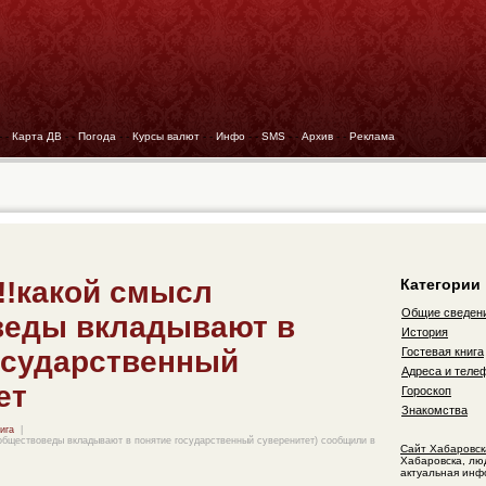
- -
Карта ДВ
- -
Погода
- -
Курсы валют
- -
Инфо
- -
SMS
- -
Архив
- -
Реклама
!!какой смысл
Категории
Общие сведен
веды вкладывают в
История
осударственный
Гостевая книга
Адреса и теле
ет
Гороскоп
Знакомства
ига
|
 обществоведы вкладывают в понятие государственный суверенитет) сообщили в
Сайт Хабаровск
Хабаровска, лю
актуальная инф