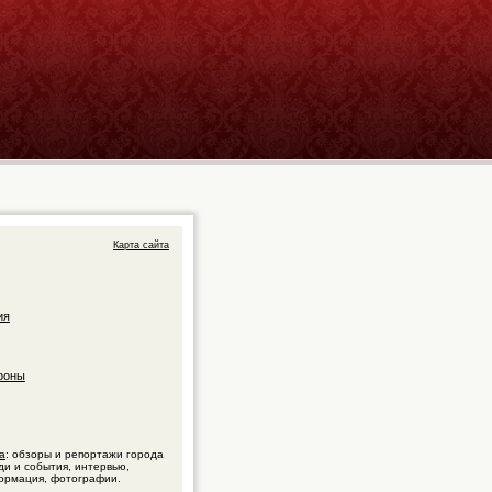
Карта сайта
ия
фоны
а
: обзоры и репортажи города
ди и события, интервью,
ормация, фотографии.