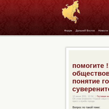
Форум
- -
Дальний Восток
- -
Новости
помогите !
общество
понятие г
суверенит
10 июня 2011, 12:04
|
Гостевая кн
Об этом (помогите !!!какой смысл
пресс-службе города.
Вопрос по такой теме: