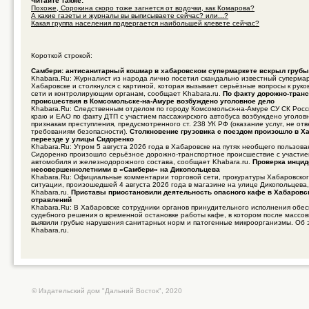
Читайте также:
Похоже, Сорокина скоро тоже загнется от водочки, как Комарова?
А какие газеты и журналы вы выписываете сейчас? или...?
Какая группа населения подвергается наибольшей клевете сейчас?
Короткой строкой:
Самбери: антисанитарный кошмар в хабаровском супермаркете вскрыл груб
Khabara.Ru: Журналист из народа лично посетил скандально известный суперма
Хабаровске и столкнулся с картиной, которая вызывает серьёзные вопросы к руко
сети и контролирующим органам, сообщает Khabara.ru.
По факту дорожно-транс
происшествия в Комсомольске-на-Амуре возбуждено уголовное дело
Khabara.Ru: Следственным отделом по городу Комсомольск-на-Амуре СУ СК Росс
краю и ЕАО по факту ДТП с участием пассажирского автобуса возбуждено уголов
признакам преступления, предусмотренного ст. 238 УК РФ (оказание услуг, не о
требованиям безопасности).
Столкновение грузовика с поездом произошло в Х
переезде у улицы Сидоренко
Khabara.Ru: Утром 5 августа 2026 года в Хабаровске на путях необщего пользов
Сидоренко произошло серьёзное дорожно-транспортное происшествие с участие
автомобиля и железнодорожного состава, сообщает Khabara.ru.
Проверка инцид
несовершеннолетними в «Самбери» на Дикопольцева
Khabara.Ru: Официальные комментарии торговой сети, прокуратуры Хабаровског
ситуации, произошедшей 4 августа 2026 года в магазине на улице Дикопольцева
Khabara.ru.
Приставы приостановили деятельность опасного кафе в Хабаровс
отравлений
Khabara.Ru: В Хабаровске сотрудники органов принудительного исполнения обе
судебного решения о временной остановке работы кафе, в котором после массо
выявили грубые нарушения санитарных норм и патогенные микроорганизмы. Об 
Khabara.ru.
© Издательский дом "Дальний Восток", 2020