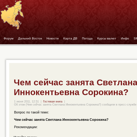
Форум
- -
Дальний Восток
- -
Новости
- -
Карта ДВ
- -
Погода
- -
Курсы валют
- -
Инфо
- -
S
Чем сейчас занята Светлан
Иннокентьевна Сорокина?
1 июня 2011, 12:51
|
Гостевая книга
|
Об этом (Чем сейчас занята Светлана Иннокентьевна Сорокина?) сообщили в пресс-службе 
Вопрос по такой теме:
Чем сейчас занята Светлана Иннокентьевна Сорокина?
Рекомендации: