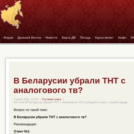
Форум
- -
Дальний Восток
- -
Новости
- -
Карта ДВ
- -
Погода
- -
Курсы валют
- -
Инфо
- -
S
В Беларусии убрали ТНТ с
аналогового тв?
1 июня 2011, 12:50
|
Гостевая книга
|
Об этом (В Беларусии убрали ТНТ с аналогового тв?) сообщили в пресс-службе города.
Вопрос по такой теме:
В Беларусии убрали ТНТ с аналогового тв?
Рекомендации:
Ответ №1