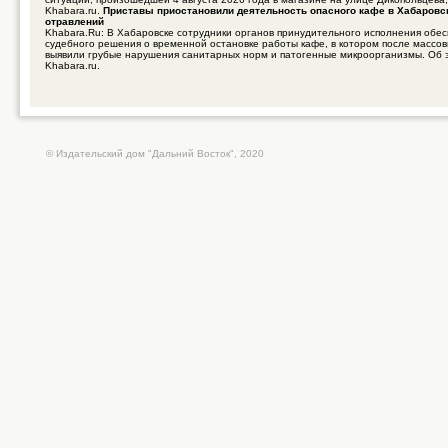
Khabara.ru.
Приставы приостановили деятельность опасного кафе в Хабаровс
отравлений
Khabara.Ru: В Хабаровске сотрудники органов принудительного исполнения обе
судебного решения о временной остановке работы кафе, в котором после массо
выявили грубые нарушения санитарных норм и патогенные микроорганизмы. Об 
Khabara.ru.
© Издательский дом "Дальний Восток", 2020