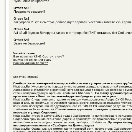
Лукашенке не нравится....
Ответ №2
Правильно сделали!!
Ответ №3
Как убрали ? Вот я смотрю ,сейчас идёт сериал Счастливы вместе 275 серия
Ответ №4
АЙ ай ай бедные Белорусы как же они теперь без ТНТ, осталась без Собчачки
Ответ №5
Везет же белорусам!
Читайте также:
Вам нравится КВН? Смотрите его?
Вы уже не спите или еще?:)
Ваш начальник балбес?
Короткой строкой:
Самбери: антисанитарный кошмар в хабаровском супермаркете вскрыл груб
Khabara.Ru: Журналист из народа лично посетил скандально известный суперма
Хабаровске и столкнулся с картиной, которая вызывает серьёзные вопросы к руко
сети и контролирующим органам, сообщает Khabara.ru.
По факту дорожно-транс
происшествия в Комсомольске-на-Амуре возбуждено уголовное дело
Khabara.Ru: Следственным отделом по городу Комсомольск-на-Амуре СУ СК Росс
краю и ЕАО по факту ДТП с участием пассажирского автобуса возбуждено уголов
признакам преступления, предусмотренного ст. 238 УК РФ (оказание услуг, не о
требованиям безопасности).
Столкновение грузовика с поездом произошло в Х
переезде у улицы Сидоренко
Khabara.Ru: Утром 5 августа 2026 года в Хабаровске на путях необщего пользов
Сидоренко произошло серьёзное дорожно-транспортное происшествие с участие
автомобиля и железнодорожного состава, сообщает Khabara.ru.
Проверка инцид
несовершеннолетними в «Самбери» на Дикопольцева
Khabara.Ru: Официальные комментарии торговой сети, прокуратуры Хабаровског
ситуации, произошедшей 4 августа 2026 года в магазине на улице Дикопольцева