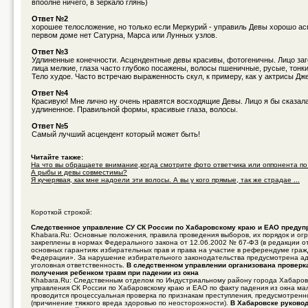
впоолне ничего, в зеркало глянь)
Ответ №2
хорошее телосложение, но только если Меркурий - управиль Девы хорошо асп
первом доме нет Сатурна, Марса или Лунных узлов.
Ответ №3
Удлиненные конечности. Асцендентные девы красивы, фотогеничны. Лицо заг
лица мелкие, глаза часто глубоко посажены, волосы пшеничные, русые, тонки
Тело худое. Часто встречаю выраженность скул, к примеру, как у актрисы Д
Ответ №4
Красивую! Мне лично ну очень нравятся восходящие Девы. Лицо я бы сказала
удлиненное. Правильной формы, красивые глаза, волосы.
Ответ №5
Самый лучший асцендент который может быть!
Читайте также:
На что вы обращаете внимание,когда смотрите фото ответчика или оппонента по 
А рыбы и девы совместимы?
Я кучерявая, как мне надоели эти волосы. А вы у кого прямые, так же страдае ...
Короткой строкой:
Следственное управление СУ СК России по Хабаровскому краю и ЕАО предуп
Khabara.Ru: Основные положения, правила проведения выборов, их порядок и ог
закреплены в нормах Федерального закона от 12.06.2002 № 67-ФЗ (в редакции о
основных гарантиях избирательных прав и права на участие в референдуме гра
Федерации». За нарушение избирательного законодательства предусмотрена а
уголовная ответственность.
В следственном управлении организована проверк
получения ребенком травм при падении из окна
Khabara.Ru: Следственным отделом по Индустриальному району города Хабаров
управления СК России по Хабаровскому краю и ЕАО по факту падения из окна ма
проводится процессуальная проверка по признакам преступления, предусмотренно
(причинение тяжкого вреда здоровью по неосторожности).
В Хабаровске руково