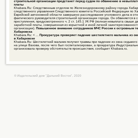
строительной организации предстанет перед судом по обвинению в невыплат
платы
Khabara.Ru: Следственным отделом по Железнодорожному району города Хабар
следственного управления Следственного комитета Российской Федерации по Х
Еврейской автономной области завершено расследование уголовного дела в от
фактического руководителя строительной организации города. Он обвиняется в
преступления, предусмотренного ч. 2 ст. 145.1 УК РФ (полная невыплата свыше д
заработной платы, совершенная из корыстной и иной личной заинтересованнос
организации).
Повышенное внимание сотрудников МЧС России к островным т
Хабаровска
Khabara.Ru: < ...
Прокуратура проверяет падение шестилетнего мальчика из ок
в Хабаровске
Khabara.Ru: Шестилетний мальчик получил травмы при падении из окна седьмого
на улице Вахова, после чего был госпитализирован, а прокуратура Индустриальн
организовала проверку обстоятельств происшествия, сообщает Khabara.ru.
© Издательский дом "Дальний Восток", 2020