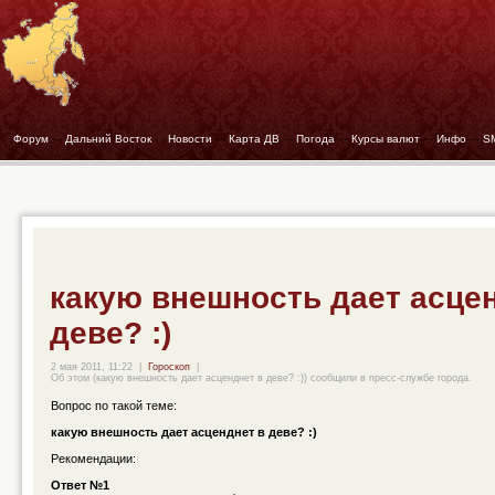
Форум
- -
Дальний Восток
- -
Новости
- -
Карта ДВ
- -
Погода
- -
Курсы валют
- -
Инфо
- -
S
какую внешность дает асце
деве? :)
2 мая 2011, 11:22
|
Гороскоп
|
Об этом (какую внешность дает асценднет в деве? :)) сообщили в пресс-службе города.
Вопрос по такой теме:
какую внешность дает асценднет в деве? :)
Рекомендации:
Ответ №1