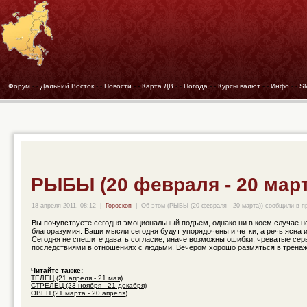
Форум
- -
Дальний Восток
- -
Новости
- -
Карта ДВ
- -
Погода
- -
Курсы валют
- -
Инфо
- -
S
РЫБЫ (20 февраля - 20 март
18 апреля 2011, 08:12
|
Гороскоп
|
Об этом (РЫБЫ (20 февраля - 20 марта)) сообщили в п
Вы почувствуете сегодня эмоциональный подъем, однако ни в коем случае н
благоразумия. Ваши мысли сегодня будут упорядочены и четки, а речь ясна 
Сегодня не спешите давать согласие, иначе возможны ошибки, чреватые се
последствиями в отношениях с людьми. Вечером хорошо размяться в тренаж
Читайте также:
ТЕЛЕЦ (21 апреля - 21 мая)
СТРЕЛЕЦ (23 ноября - 21 декабря)
ОВЕН (21 марта - 20 апреля)