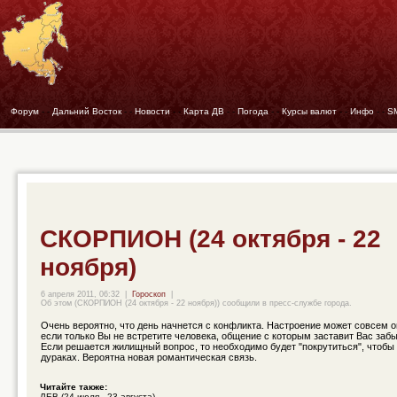
Форум
- -
Дальний Восток
- -
Новости
- -
Карта ДВ
- -
Погода
- -
Курсы валют
- -
Инфо
- -
S
СКОРПИОН (24 октября - 22
ноября)
6 апреля 2011, 06:32
|
Гороскоп
|
Об этом (СКОРПИОН (24 октября - 22 ноября)) сообщили в пресс-службе города.
Очень вероятно, что день начнется с конфликта. Настроение может совсем о
если только Вы не встретите человека, общение с которым заставит Вас забы
Если решается жилищный вопрос, то необходимо будет "покрутиться", чтобы 
дураках. Вероятна новая романтическая связь.
Читайте также:
ЛЕВ (24 июля - 23 августа)