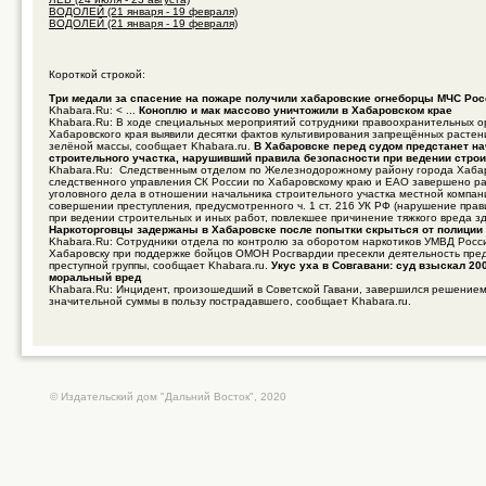
ВОДОЛЕЙ (21 января - 19 февраля)
ВОДОЛЕЙ (21 января - 19 февраля)
Короткой строкой:
Три медали за спасение на пожаре получили хабаровские огнеборцы МЧС Рос
Khabara.Ru: < ...
Коноплю и мак массово уничтожили в Хабаровском крае
Khabara.Ru: В ходе специальных мероприятий сотрудники правоохранительных о
Хабаровского края выявили десятки фактов культивирования запрещённых растен
зелёной массы, сообщает Khabara.ru.
В Хабаровске перед судом предстанет н
строительного участка, нарушивший правила безопасности при ведении стро
Khabara.Ru: Следственным отделом по Железнодорожному району города Хаба
следственного управления СК России по Хабаровскому краю и ЕАО завершено р
уголовного дела в отношении начальника строительного участка местной компан
совершении преступления, предусмотренного ч. 1 ст. 216 УК РФ (нарушение пра
при ведении строительных и иных работ, повлекшее причинение тяжкого вреда зд
Наркоторговцы задержаны в Хабаровске после попытки скрыться от полиции
Khabara.Ru: Сотрудники отдела по контролю за оборотом наркотиков УМВД Росси
Хабаровску при поддержке бойцов ОМОН Росгвардии пресекли деятельность пре
преступной группы, сообщает Khabara.ru.
Укус уха в Совгавани: суд взыскал 20
моральный вред
Khabara.Ru: Инцидент, произошедший в Советской Гавани, завершился решением
значительной суммы в пользу пострадавшего, сообщает Khabara.ru.
© Издательский дом "Дальний Восток", 2020