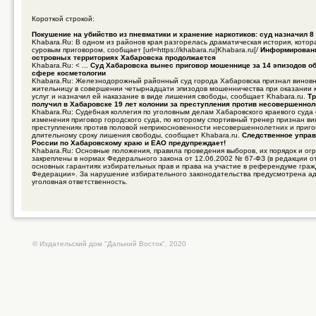
Короткой строкой:
Покушение на убийство из пневматики и хранение наркотиков: суд назначил 8
Khabara.Ru: В одном из районов края разгорелась драматическая история, кото
суровым приговором, сообщает [url=https://khabara.ru]Khabara.ru[/
Информировани
островных территориях Хабаровска продолжается
Khabara.Ru: < ...
Суд Хабаровска вынес приговор мошеннице за 14 эпизодов об
сфере косметологии
Khabara.Ru: Железнодорожный районный суд города Хабаровска признал винов
жительницу в совершении четырнадцати эпизодов мошенничества при оказании 
услуг и назначил ей наказание в виде лишения свободы, сообщает Khabara.ru.
Тр
получил в Хабаровске 19 лет колонии за преступления против несовершенно
Khabara.Ru: Судебная коллегия по уголовным делам Хабаровского краевого суда
изменения приговор городского суда, по которому спортивный тренер признан в
преступлениях против половой неприкосновенности несовершеннолетних и приго
длительному сроку лишения свободы, сообщает Khabara.ru.
Следственное управ
России по Хабаровскому краю и ЕАО предупреждает!
Khabara.Ru: Основные положения, правила проведения выборов, их порядок и ог
закреплены в нормах Федерального закона от 12.06.2002 № 67-ФЗ (в редакции о
основных гарантиях избирательных прав и права на участие в референдуме гра
Федерации». За нарушение избирательного законодательства предусмотрена а
уголовная ответственность.
© Издательский дом "Дальний Восток", 2020