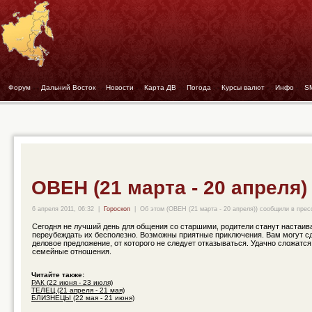
Форум
- -
Дальний Восток
- -
Новости
- -
Карта ДВ
- -
Погода
- -
Курсы валют
- -
Инфо
- -
S
ОВЕН (21 марта - 20 апреля)
6 апреля 2011, 06:32
|
Гороскоп
|
Об этом (ОВЕН (21 марта - 20 апреля)) сообщили в прес
Сегодня не лучший день для общения со старшими, родители станут настаива
переубеждать их бесполезно. Возможны приятные приключения. Вам могут с
деловое предложение, от которого не следует отказываться. Удачно сложатс
семейные отношения.
Читайте также:
РАК (22 июня - 23 июля)
ТЕЛЕЦ (21 апреля - 21 мая)
БЛИЗНЕЦЫ (22 мая - 21 июня)