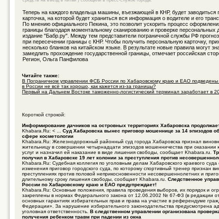
средств на въезд в Китай ) сообщили в пресс-службе города.
Теперь на каждого владельца машины, въезжающей в КНР, будет заводиться
карточка, на которой будет храниться вся информация о водителе и его тран
По мнению официального Пекина, это позволит ускорить процесс оформлени
границы благодаря моментальному сканированию и проверке персональных 
издание "Бабр.ру". Между тем представители пограничной службы РФ прогно
при пересечении границы с КНР. Чтобы получить персональную карточку, при
несколько бланков на китайском языке. В результате новые правила могут зн
замедлить прохождение государственной границы, отмечает российская сто
Регион, Ольга Панфилова
Читайте также:
В Пограничном управлении ФСБ России по Хабаровскому краю и ЕАО подведены и
в России не всё так хорошо, как кажется из-за границы?
Первый на Дальнем Востоке таможенно-логистический терминал заработает в 201
Короткой строкой:
Информирование дачников на островных территориях Хабаровска продолжае
Khabara.Ru: < ...
Суд Хабаровска вынес приговор мошеннице за 14 эпизодов об
сфере косметологии
Khabara.Ru: Железнодорожный районный суд города Хабаровска признал винов
жительницу в совершении четырнадцати эпизодов мошенничества при оказании 
услуг и назначил ей наказание в виде лишения свободы, сообщает Khabara.ru.
Тр
получил в Хабаровске 19 лет колонии за преступления против несовершенно
Khabara.Ru: Судебная коллегия по уголовным делам Хабаровского краевого суда
изменения приговор городского суда, по которому спортивный тренер признан в
преступлениях против половой неприкосновенности несовершеннолетних и приго
длительному сроку лишения свободы, сообщает Khabara.ru.
Следственное управ
России по Хабаровскому краю и ЕАО предупреждает!
Khabara.Ru: Основные положения, правила проведения выборов, их порядок и ог
закреплены в нормах Федерального закона от 12.06.2002 № 67-ФЗ (в редакции о
основных гарантиях избирательных прав и права на участие в референдуме гра
Федерации». За нарушение избирательного законодательства предусмотрена а
уголовная ответственность.
В следственном управлении организована проверк
получения ребенком травм при падении из окна