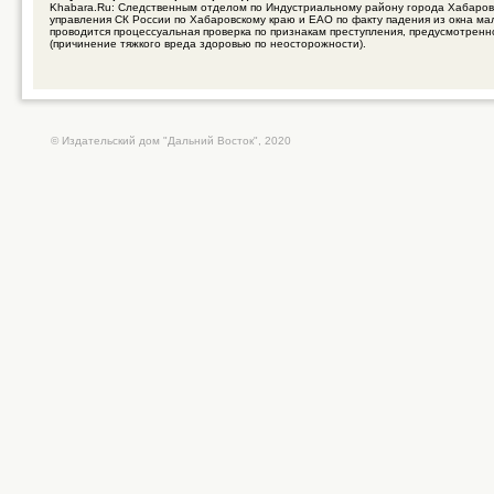
Khabara.Ru: Следственным отделом по Индустриальному району города Хабаров
управления СК России по Хабаровскому краю и ЕАО по факту падения из окна ма
проводится процессуальная проверка по признакам преступления, предусмотренно
(причинение тяжкого вреда здоровью по неосторожности).
© Издательский дом "Дальний Восток", 2020