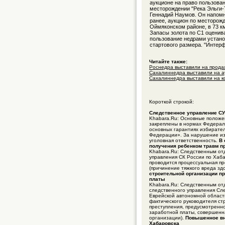
аукционе на право пользова
месторождении "Река Эльги-
Геннадий Наумов. Он напомн
ранее, аукцион по месторож
Оймяконском районе, в 73 км
Запасы золота по С1 оценива
пользование недрами устано
стартового размера. "Интерф
Читайте также:
Роснедра выставили на продаж
Сахалиннедра выставили на ау
Сахалиннедра выставили на ко
Короткой строкой:
Следственное управление СУ
Khabara.Ru: Основные положен
закреплены в нормах Федераль
основных гарантиях избирател
Федерации». За нарушение из
уголовная ответственность.
В 
получения ребенком травм пр
Khabara.Ru: Следственным от
управления СК России по Хаба
проводится процессуальная пр
(причинение тяжкого вреда зд
строительной организации п
платы
Khabara.Ru: Следственным от
следственного управления Сл
Еврейской автономной област
фактического руководителя ст
преступления, предусмотренног
заработной платы, совершенн
организации).
Повышенное вн
Хабаровска