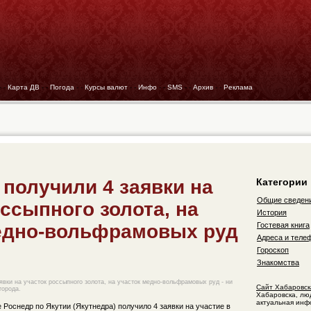
- -
Карта ДВ
- -
Погода
- -
Курсы валют
- -
Инфо
- -
SMS
- -
Архив
- -
Реклама
 получили 4 заявки на
Категории
Общие сведен
ссыпного золота, на
История
едно-вольфрамовых руд
Гостевая книга
Адреса и теле
Гороскоп
Знакомства
явки на участок россыпного золота, на участок медно-вольфрамовых руд - ни
Сайт Хабаровск
города.
Хабаровска, лю
актуальная инф
Роснедр по Якутии (Якутнедра) получило 4 заявки на участие в