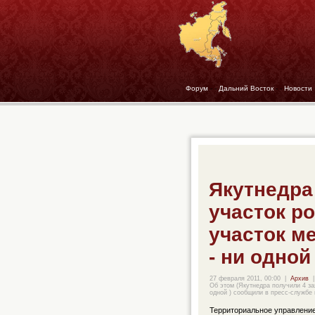
Форум
- -
Дальний Восток
- -
Новости
Якутнедра
участок ро
участок м
- ни одной
27 февраля 2011, 00:00
|
Архив
|
Об этом (Якутнедра получили 4 за
одной ) сообщили в пресс-службе 
Территориальное управление 