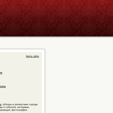
Карта сайта
ия
фоны
а
: обзоры и репортажи города
ди и события, интервью,
ормация, фотографии.