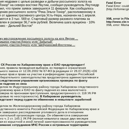
ния недрами с целью разведки и добычи россыпного золота на
Fatal Error
Тонор" на северо-востоке Якутии, сообщил руководитель Якутнедр
Fatal Error: cou
ил, что прием заявок завершился 11 февраля. Как сообщалось
(http://informer.
дению россыпного золота "Река Эльги-Тонор", расположенному в
 от административного центра Усть-Нера, назначен на 1 апреля.
ются в 3 тыс. 569 кг. Стартовый размер разового платежа за
XML error in Fil
http://www.cbr.
влен в размере 36,7 млн рублей. Величина шага аукциона - 10%
XML error: Misma
акс - Дальний Восток"
у месторождение россыпного золота на юге Якутии ...
кцион участок бурого угля "Забытый"
нкурс участок бурого угля "Шебунинский-Восточны ...
 СК России по Хабаровскому краю и ЕАО предупреждает!
ия, правила проведения выборов, их порядок и ограничения
ного закона от 12.06.2002 № 67-ФЗ (в редакции от 26.07.2026) «Об
ьных прав и права на участие в референдуме граждан Российской
бирательного законодательства предусмотрена административная и
следственном управлении организована проверка по факту
и падении из окна
делом по Индустриальному району города Хабаровска следственного
ровскому краю и ЕАО по факту падения из окна малолетнего
оверка по признакам преступления, предусмотренного ст. 118 УК РФ
оровью по неосторожности).
В Хабаровске руководитель
редстанет перед судом по обвинению в невыплате заработной
делом по Железнодорожному району города Хабаровска
едственного комитета Российской Федерации по Хабаровскому краю и
и завершено расследование уголовного дела в отношении
роительной организации города. Он обвиняется в совершении
о ч. 2 ст. 145.1 УК РФ (полная невыплата свыше двух месяцев
ая из корыстной и иной личной заинтересованности руководителем
имание сотрудников МЧС России к островным территориям