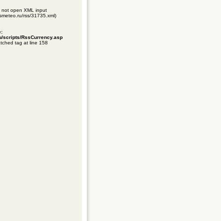
ld not open XML input
gismeteo.ru/rss/31735.xml)
e:
ru/scripts/RssCurrency.asp
tched tag at line 158