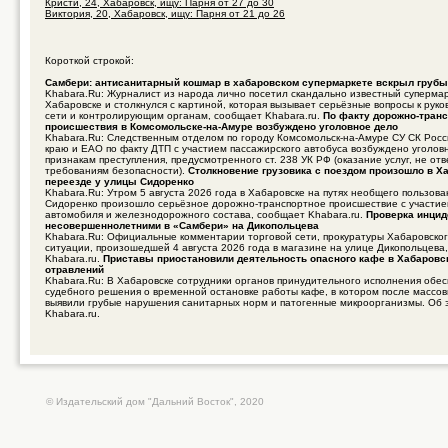
Кристи, 24, Хабаровск, ищу: Парня от 27 до 30
Виктория, 20, Хабаровск, ищу: Парня от 21 до 26
Короткой строкой:
Самбери: антисанитарный кошмар в хабаровском супермаркете вскрыл груб
Khabara.Ru: Журналист из народа лично посетил скандально известный суперма
Хабаровске и столкнулся с картиной, которая вызывает серьёзные вопросы к руко
сети и контролирующим органам, сообщает Khabara.ru.
По факту дорожно-транс
происшествия в Комсомольске-на-Амуре возбуждено уголовное дело
Khabara.Ru: Следственным отделом по городу Комсомольск-на-Амуре СУ СК Росс
краю и ЕАО по факту ДТП с участием пассажирского автобуса возбуждено уголов
признакам преступления, предусмотренного ст. 238 УК РФ (оказание услуг, не о
требованиям безопасности).
Столкновение грузовика с поездом произошло в Х
переезде у улицы Сидоренко
Khabara.Ru: Утром 5 августа 2026 года в Хабаровске на путях необщего пользов
Сидоренко произошло серьёзное дорожно-транспортное происшествие с участие
автомобиля и железнодорожного состава, сообщает Khabara.ru.
Проверка инцид
несовершеннолетними в «Самбери» на Дикопольцева
Khabara.Ru: Официальные комментарии торговой сети, прокуратуры Хабаровског
ситуации, произошедшей 4 августа 2026 года в магазине на улице Дикопольцева
Khabara.ru.
Приставы приостановили деятельность опасного кафе в Хабаровс
отравлений
Khabara.Ru: В Хабаровске сотрудники органов принудительного исполнения обе
судебного решения о временной остановке работы кафе, в котором после массо
выявили грубые нарушения санитарных норм и патогенные микроорганизмы. Об 
Khabara.ru.
© Издательский дом "Дальний Восток", 2020